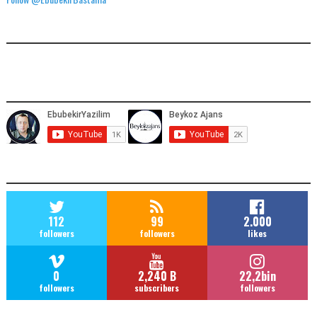
FACEBOOK GÖNDERILERIMIZ
YOUTUBE ADRESIMIZ
SOCIAL MEDIA
112
99
2.000
followers
followers
likes
0
2,240 B
22,2bin
followers
subscribers
followers