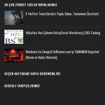
EN ÇOK ZIYARET EDILEN YAYINLARIMIZ
X Twitter Tweetlerinizi Toplu Silme, Tamamen Ücretsiz!
Yökatlas Veri Çekme Botu(Excel-Wordress) | EBS Coding
Windows’ta CompatTelRunner.exe’yi TAMAMEN Kapatın!
(Kesin ve Kalıcı Yöntem)
GEÇEN HAFTADAKI SAYFA GÖRÜNÜMLERI
DEĞERLI TAKIPÇILERIMIZ