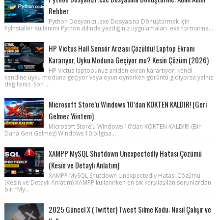
Rehber
Python Dosyanızı .exe Dosyasına Dönüştürmek İçin
PyInstaller Kullanımı Python dilinde yazdığınız uygulamaları .exe formatına...
HP Victus Hall Sensör Arızası Çözüldü! Laptop Ekranı
Kararıyor, Uyku Moduna Geçiyor mu? Kesin Çözüm (2026)
HP Victus laptopunuz aniden ekran karartıyor, kendi
kendine uyku moduna geçiyor veya oyun oynarken görüntü gidiyorsa yalnız
değilsiniz. Son ...
Microsoft Store’u Windows 10’dan KÖKTEN KALDIR! (Geri
Gelmez Yöntem)
Microsoft Store’u Windows 10’dan KÖKTEN KALDIR! (Bir
Daha Geri Gelmez) Windows 10 bilgisa...
XAMPP MySQL Shutdown Unexpectedly Hatası Çözümü
(Kesin ve Detaylı Anlatım)
XAMPP MySQL Shutdown Unexpectedly Hatası Çözümü
(Kesin ve Detaylı Anlatım) XAMPP kullanırken en sık karşılaşılan sorunlardan
biri “My...
2025 Güncel X (Twitter) Tweet Silme Kodu: Nasıl Çalışır ve