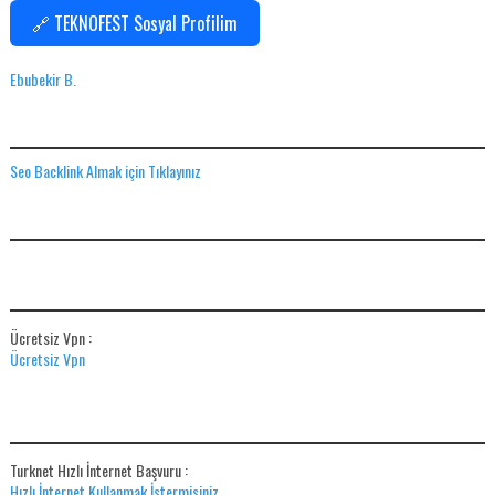
🔗 TEKNOFEST Sosyal Profilim
Ebubekir B.
SEO BACKLINK ALMAK IÇIN TIKLAYINIZ
Seo Backlink Almak için Tıklayınız
ADS
ÜCRETSIZ VPN
Ücretsiz Vpn :
Ücretsiz Vpn
HIZLI İNTERNET BAŞVUR
Turknet Hızlı İnternet Başvuru :
Hızlı İnternet Kullanmak İstermisiniz