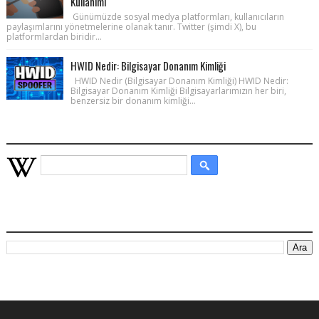
Kullanımı
Günümüzde sosyal medya platformları, kullanıcıların
paylaşımlarını yönetmelerine olanak tanır. Twitter (şimdi X), bu
platformlardan biridir...
HWID Nedir: Bilgisayar Donanım Kimliği
HWID Nedir (Bilgisayar Donanım Kimliği) HWID Nedir:
Bilgisayar Donanım Kimliği Bilgisayarlarımızın her biri,
benzersiz bir donanım kimliği...
WIKIPEDIA HIZLI ARAMA
BU BLOGDA ARA