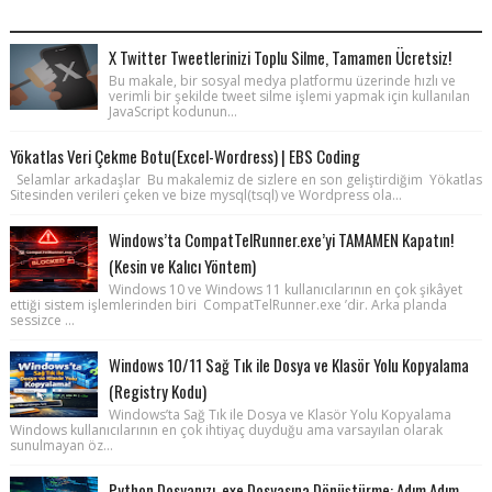
POPULAR POSTS
X Twitter Tweetlerinizi Toplu Silme, Tamamen Ücretsiz!
Bu makale, bir sosyal medya platformu üzerinde hızlı ve
verimli bir şekilde tweet silme işlemi yapmak için kullanılan
JavaScript kodunun...
Yökatlas Veri Çekme Botu(Excel-Wordress) | EBS Coding
Selamlar arkadaşlar Bu makalemiz de sizlere en son geliştirdiğim Yökatlas
Sitesinden verileri çeken ve bize mysql(tsql) ve Wordpress ola...
Windows’ta CompatTelRunner.exe’yi TAMAMEN Kapatın!
(Kesin ve Kalıcı Yöntem)
Windows 10 ve Windows 11 kullanıcılarının en çok şikâyet
ettiği sistem işlemlerinden biri CompatTelRunner.exe ’dir. Arka planda
sessizce ...
Windows 10/11 Sağ Tık ile Dosya ve Klasör Yolu Kopyalama
(Registry Kodu)
Windows’ta Sağ Tık ile Dosya ve Klasör Yolu Kopyalama
Windows kullanıcılarının en çok ihtiyaç duyduğu ama varsayılan olarak
sunulmayan öz...
Python Dosyanızı .exe Dosyasına Dönüştürme: Adım Adım