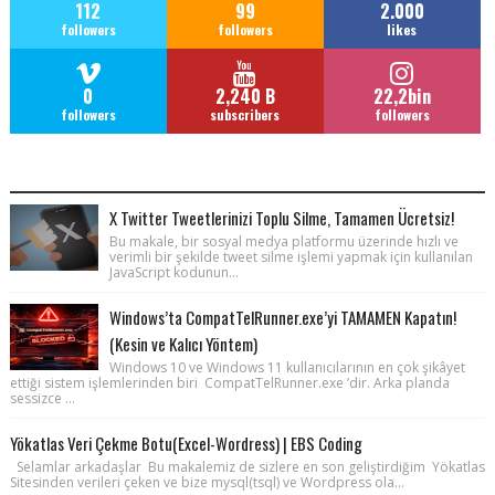
112
99
2.000
followers
followers
likes
0
2,240 B
22,2bin
followers
subscribers
followers
POPULAR POSTS
X Twitter Tweetlerinizi Toplu Silme, Tamamen Ücretsiz!
Bu makale, bir sosyal medya platformu üzerinde hızlı ve
verimli bir şekilde tweet silme işlemi yapmak için kullanılan
JavaScript kodunun...
Windows’ta CompatTelRunner.exe’yi TAMAMEN Kapatın!
(Kesin ve Kalıcı Yöntem)
Windows 10 ve Windows 11 kullanıcılarının en çok şikâyet
ettiği sistem işlemlerinden biri CompatTelRunner.exe ’dir. Arka planda
sessizce ...
Yökatlas Veri Çekme Botu(Excel-Wordress) | EBS Coding
Selamlar arkadaşlar Bu makalemiz de sizlere en son geliştirdiğim Yökatlas
Sitesinden verileri çeken ve bize mysql(tsql) ve Wordpress ola...