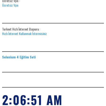
Ücretsiz Vpn :
Ücretsiz Vpn
HIZLI İNTERNET BAŞVUR
Turknet Hızlı İnternet Başvuru :
Hızlı İnternet Kullanmak İstermisiniz
EĞITIM SETLERI
Selenium 4 Eğitim Seti
ADS
SAAT
2:06:52 AM