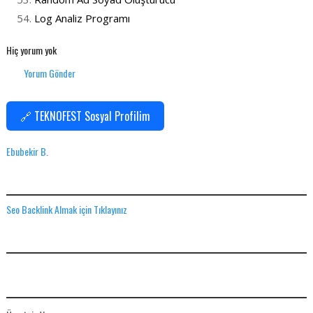
Log Analiz Programı
Hiç yorum yok
Yorum Gönder
🔗 TEKNOFEST Sosyal Profilim
Ebubekir B.
SEO BACKLINK ALMAK IÇIN TIKLAYINIZ
Seo Backlink Almak için Tıklayınız
ADS
ÜCRETSIZ VPN