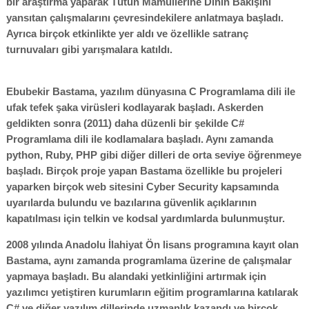
bir araştırma yaparak Tütün Mamullerine Dinin Bakışını
yansıtan çalışmalarını çevresindekilere anlatmaya başladı.
Ayrıca birçok etkinlikte yer aldı ve özellikle satranç
turnuvaları gibi yarışmalara katıldı.
Ebubekir Bastama, yazılım dünyasına C Programlama dili ile
ufak tefek şaka virüsleri kodlayarak başladı. Askerden
geldikten sonra (2011) daha düzenli bir şekilde C#
Programlama dili ile kodlamalara başladı. Aynı zamanda
python, Ruby, PHP gibi diğer dilleri de orta seviye öğrenmeye
başladı. Birçok proje yapan Bastama özellikle bu projeleri
yaparken birçok web sitesini Cyber Security kapsamında
uyarılarda bulundu ve bazılarına güvenlik açıklarının
kapatılması için telkin ve kodsal yardımlarda bulunmuştur.
2008 yılında Anadolu İlahiyat Ön lisans programına kayıt olan
Bastama, aynı zamanda programlama üzerine de çalışmalar
yapmaya başladı. Bu alandaki yetkinliğini artırmak için
yazılımcı yetiştiren kurumların eğitim programlarına katılarak
C# ve diğer yazılım dillerinde uzmanlık kazandı ve birçok