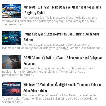
Windows 10/11 Sağ Tık ile Dosya ve Klasör Yolu Kopyalama
(Registry Kodu)
Windows’ta Sağ Tık ile Dosya ve Klasör Yolu Kopyalama
Windows kullanıcılarının en çok ihtiyaç duyduğu ama varsayılan olarak
sunulmayan öz...
Python Dosyanızı .exe Dosyasına Dönüştürme: Adım Adım
Rehber
Python Dosyanızı .exe Dosyasına Dönüştürmek İçin
PyInstaller Kullanımı Python dilinde yazdığınız uygulamaları .exe formatına...
2025 Güncel X (Twitter) Tweet Silme Kodu: Nasıl Çalışır ve
Kullanımı
Günümüzde sosyal medya platformları, kullanıcıların
paylaşımlarını yönetmelerine olanak tanır. Twitter (şimdi X), bu
platformlardan biridir...
Windows 10 Yedekleme Özelliğini Kod ile Tamamen Kaldırın –
Adım Adım Rehber
Windows 10 Yedekleme Özelliğini Kaldırma: Kod ile Tüm
Yedeklemeleri Tamamen Devre Dışı Bırakın Windows 10'da Yedekleme
Sistemini Kald...