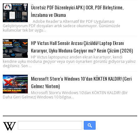
Ücretsiz PDF Düzenleyici APK | OCR, PDF Birleştirme,
İmzalama ve Okuma
Adobe Reader'a Alternatif Bir PDF Uygulaması
Geliştiriyorum PDF dosyaları artık sadece okunmuyor. Günümüzde
kullanıcılar tek bir uygu...
HP Victus Hall Sensör Arızası Çözüldü! Laptop Ekranı
Kararıyor, Uyku Moduna Geçiyor mu? Kesin Çözüm (2026)
HP Victus laptopunuz aniden ekran karartıyor, kendi
kendine uyku moduna geçiyor veya oyun oynarken görüntü gidiyorsa yalnız
değilsiniz. Son ...
Microsoft Store’u Windows 10’dan KÖKTEN KALDIR! (Geri
Gelmez Yöntem)
Microsoft Store’u Windows 10’dan KÖKTEN KALDIR! (Bir
Daha Geri Gelmez) Windows 10 bilgisa...
WIKIPEDIA HIZLI ARAMA