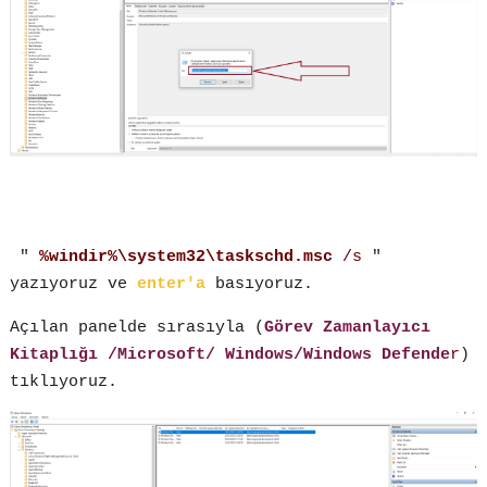
"
%windir%\system32\taskschd.msc
/s
"
yazıyoruz ve
enter'a
basıyoruz.
Açılan panelde sırasıyla (
Görev Zamanlayıcı
Kitaplığı /Microsoft/ Windows/Windows Defende
r
)
tıklıyoruz.