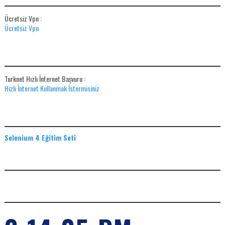
Ücretsiz Vpn :
Ücretsiz Vpn
HIZLI İNTERNET BAŞVUR
Turknet Hızlı İnternet Başvuru :
Hızlı İnternet Kullanmak İstermisiniz
EĞITIM SETLERI
Selenium 4 Eğitim Seti
ADS
SAAT