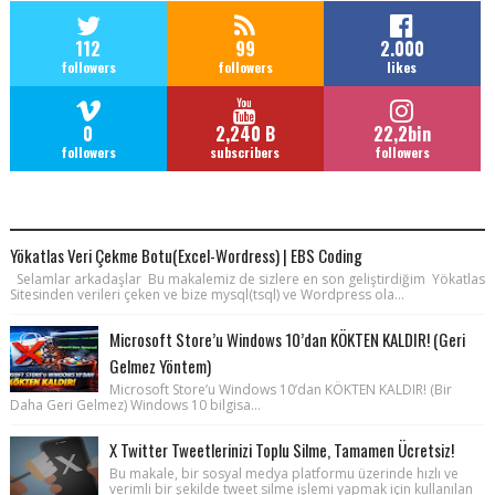
112
99
2.000
followers
followers
likes
0
2,240 B
22,2bin
followers
subscribers
followers
POPULAR POSTS
Yökatlas Veri Çekme Botu(Excel-Wordress) | EBS Coding
Selamlar arkadaşlar Bu makalemiz de sizlere en son geliştirdiğim Yökatlas
Sitesinden verileri çeken ve bize mysql(tsql) ve Wordpress ola...
Microsoft Store’u Windows 10’dan KÖKTEN KALDIR! (Geri
Gelmez Yöntem)
Microsoft Store’u Windows 10’dan KÖKTEN KALDIR! (Bir
Daha Geri Gelmez) Windows 10 bilgisa...
X Twitter Tweetlerinizi Toplu Silme, Tamamen Ücretsiz!
Bu makale, bir sosyal medya platformu üzerinde hızlı ve
verimli bir şekilde tweet silme işlemi yapmak için kullanılan