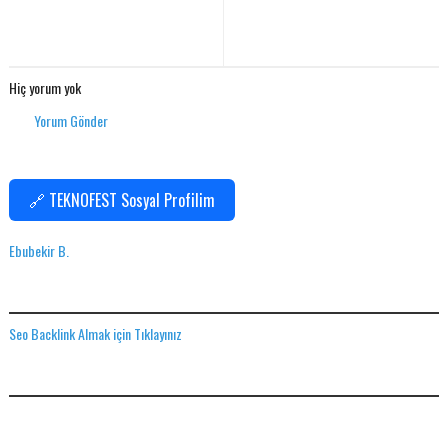
Hiç yorum yok
Yorum Gönder
🔗 TEKNOFEST Sosyal Profilim
Ebubekir B.
SEO BACKLINK ALMAK IÇIN TIKLAYINIZ
Seo Backlink Almak için Tıklayınız
ADS
ÜCRETSIZ VPN