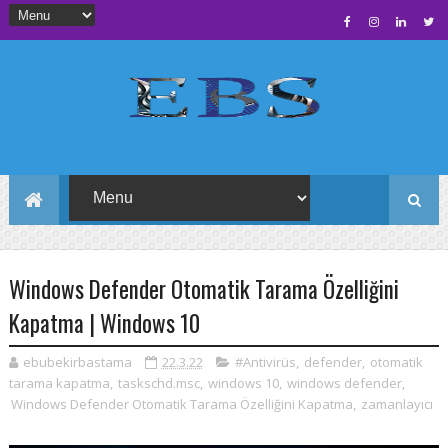
Windows Defender Otomatik Tarama Özelliğini
Kapatma | Windows 10
ebubekirbastama
22.3.22
#Antivirüs
,
defender
,
otomatik
tarama kapatma
,
taskschd.msc
,
windows 10
,
windows defender
,
Windows Defender Otomatik Tarama Özelliğini Kapatma
,
zamanlayıcı