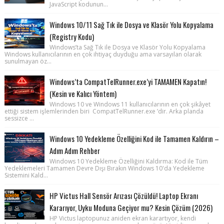
JavaScript kodunun...
Windows 10/11 Sağ Tık ile Dosya ve Klasör Yolu Kopyalama
(Registry Kodu)
Windows’ta Sağ Tık ile Dosya ve Klasör Yolu Kopyalama
Windows kullanıcılarının en çok ihtiyaç duyduğu ama varsayılan olarak
sunulmayan öz...
Windows’ta CompatTelRunner.exe’yi TAMAMEN Kapatın!
(Kesin ve Kalıcı Yöntem)
Windows 10 ve Windows 11 kullanıcılarının en çok şikâyet
ettiği sistem işlemlerinden biri CompatTelRunner.exe ’dir. Arka planda
sessizce ...
Windows 10 Yedekleme Özelliğini Kod ile Tamamen Kaldırın –
Adım Adım Rehber
Windows 10 Yedekleme Özelliğini Kaldırma: Kod ile Tüm
Yedeklemeleri Tamamen Devre Dışı Bırakın Windows 10'da Yedekleme
Sistemini Kald...
HP Victus Hall Sensör Arızası Çözüldü! Laptop Ekranı
Kararıyor, Uyku Moduna Geçiyor mu? Kesin Çözüm (2026)
HP Victus laptopunuz aniden ekran karartıyor, kendi