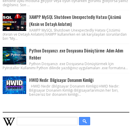
kendine uyku moduna geçiyor veya oyun oynarken görüntü gidiyorsa yalnız
değilsiniz. Son ...
XAMPP MySQL Shutdown Unexpectedly Hatası Çözümü
(Kesin ve Detaylı Anlatım)
XAMPP MySQL Shutdown Unexpectedly Hatası Çözümü
(Kesin ve Detaylı Anlatım) XAMPP kullanırken en sık karşılaşılan sorunlardan
biri “My...
Python Dosyanızı .exe Dosyasına Dönüştürme: Adım Adım
Rehber
Python Dosyanızı .exe Dosyasına Dönüştürmek İçin
PyInstaller Kullanımı Python dilinde yazdığınız uygulamaları .exe formatına...
HWID Nedir: Bilgisayar Donanım Kimliği
HWID Nedir (Bilgisayar Donanım Kimliği) HWID Nedir:
Bilgisayar Donanım Kimliği Bilgisayarlarımızın her biri,
benzersiz bir donanım kimliği...
WIKIPEDIA HIZLI ARAMA