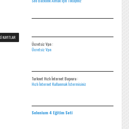
Seo Backlink Almak için Tıklayınız
ADS
ÜCRETSIZ VPN
I KAYITLAR
Ücretsiz Vpn :
Ücretsiz Vpn
HIZLI İNTERNET BAŞVUR
Turknet Hızlı İnternet Başvuru :
Hızlı İnternet Kullanmak İstermisiniz
EĞITIM SETLERI
Selenium 4 Eğitim Seti
ADS