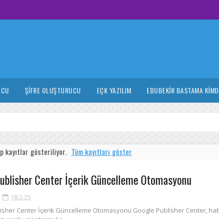
UCU
ŞIFRE OLUŞTURUCU
EÇK YAZILIM
EBUBEKIR BASTAMA KIMD
p kayıtlar gösteriliyor.
Tüm kayıtları göster
ublisher Center İçerik Güncelleme Otomasyonu
18.2.25
isher Center İçerik Güncelleme Otomasyonu Google Publisher Center, ha