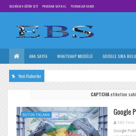
SELENIUM 4 EĞITIM SETI
PROGRAM SATIN AL
PURSAKLAR HABER
ANA SAYFA
WHATSHAP MODÜLÜ
GOOGLE SIRA BUL
Yeni Haberler
CAPTCHA
etiketine sahi
Google P
BUTON TIKLAMA
EBS Time
Google Publ