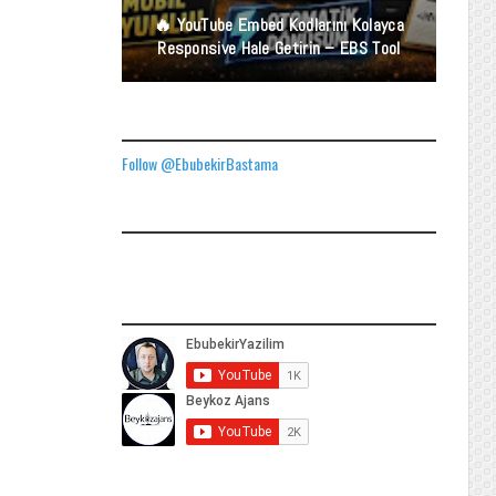
🔥 YouTube Embed Kodlarını Kolayca
Responsive Hale Getirin – EBS Tool
TWITTER ADRESIMIZ
Follow @EbubekirBastama
FACEBOOK GÖNDERILERIMIZ
YOUTUBE ADRESIMIZ
SOCIAL MEDIA