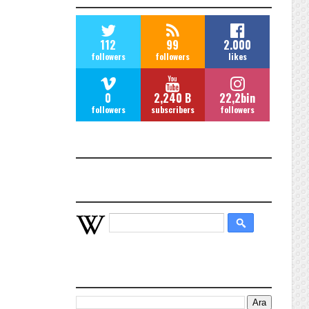
112
99
2.000
followers
followers
likes
0
2,240 B
22,2bin
followers
subscribers
followers
POPULAR POSTS
WIKIPEDIA HIZLI ARAMA
BU BLOGDA ARA