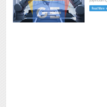
yayıncıları i
Read More