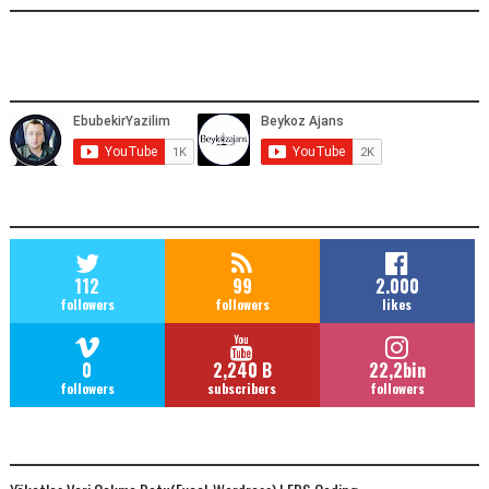
YOUTUBE ADRESIMIZ
SOCIAL MEDIA
112
99
2.000
followers
followers
likes
0
2,240 B
22,2bin
followers
subscribers
followers
POPULAR POSTS