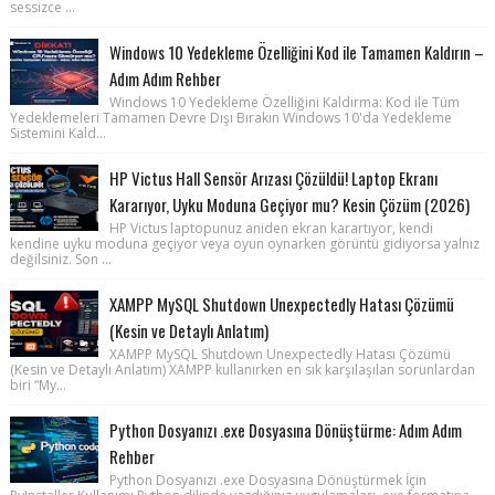
sessizce ...
Windows 10 Yedekleme Özelliğini Kod ile Tamamen Kaldırın –
Adım Adım Rehber
Windows 10 Yedekleme Özelliğini Kaldırma: Kod ile Tüm
Yedeklemeleri Tamamen Devre Dışı Bırakın Windows 10'da Yedekleme
Sistemini Kald...
HP Victus Hall Sensör Arızası Çözüldü! Laptop Ekranı
Kararıyor, Uyku Moduna Geçiyor mu? Kesin Çözüm (2026)
HP Victus laptopunuz aniden ekran karartıyor, kendi
kendine uyku moduna geçiyor veya oyun oynarken görüntü gidiyorsa yalnız
değilsiniz. Son ...
XAMPP MySQL Shutdown Unexpectedly Hatası Çözümü
(Kesin ve Detaylı Anlatım)
XAMPP MySQL Shutdown Unexpectedly Hatası Çözümü
(Kesin ve Detaylı Anlatım) XAMPP kullanırken en sık karşılaşılan sorunlardan
biri “My...
Python Dosyanızı .exe Dosyasına Dönüştürme: Adım Adım
Rehber
Python Dosyanızı .exe Dosyasına Dönüştürmek İçin