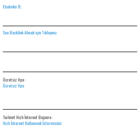
Ebubekir B.
SEO BACKLINK ALMAK IÇIN TIKLAYINIZ
Seo Backlink Almak için Tıklayınız
ADS
ÜCRETSIZ VPN
Ücretsiz Vpn :
Ücretsiz Vpn
HIZLI İNTERNET BAŞVUR
Turknet Hızlı İnternet Başvuru :
Hızlı İnternet Kullanmak İstermisiniz