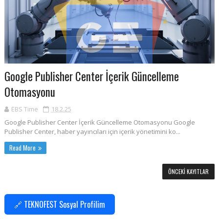
Google Publisher Center İçerik Güncelleme
Otomasyonu
EBS Time
18.2.25
Google Publisher Center İçerik Güncelleme Otomasyonu Google
Publisher Center, haber yayıncıları için içerik yönetimini ko...
Read More
ÖNCEKI KAYITLAR
🔗 TEKNOFEST Sosyal Profilim