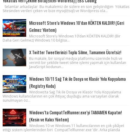
Yökatlas Veri Çekme Botu(Excel-Wordress) | EBS Coding
Selamlar arkadaşlar Bu makalemiz de sizlere en son geliştirdiğim Yökatlas
Sitesinden verileri çeken ve bize mysql(tsql) ve Wordpress ola...
Microsoft Store’u Windows 10’dan KÖKTEN KALDIR! (Geri
Gelmez Yöntem)
Microsoft Store’u Windows 10’dan KÖKTEN KALDIR! (Bir
Daha Geri Gelmez) Windows 10 bilgisa...
X Twitter Tweetlerinizi Toplu Silme, Tamamen Ücretsiz!
Bu makale, bir sosyal medya platformu üzerinde hızlı ve
verimli bir şekilde tweet silme işlemi yapmak için kullanılan
JavaScript kodunun...
Windows 10/11 Sağ Tık ile Dosya ve Klasör Yolu Kopyalama
(Registry Kodu)
Windows’ta Sağ Tık ile Dosya ve Klasör Yolu Kopyalama
Windows kullanıcılarının en çok ihtiyaç duyduğu ama varsayılan olarak
sunulmayan öz...
Windows’ta CompatTelRunner.exe’yi TAMAMEN Kapatın!
(Kesin ve Kalıcı Yöntem)
Windows 10 ve Windows 11 kullanıcılarının en çok şikâyet
ettiği sistem işlemlerinden biri CompatTelRunner.exe ’dir. Arka planda