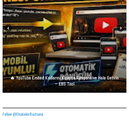
🔥 YouTube Embed Kodlarını Kolayca Responsive Hale Getirin
– EBS Tool
TWITTER ADRESIMIZ
Follow @EbubekirBastama
FACEBOOK GÖNDERILERIMIZ