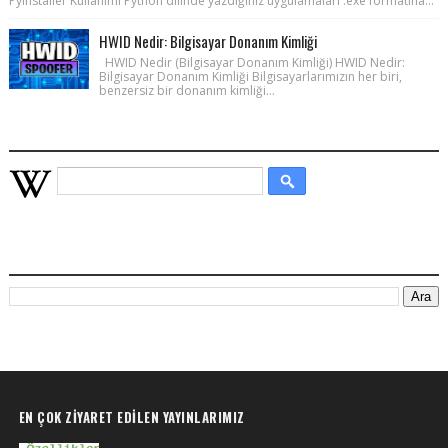
PyInstaller Kullanımı Python dilinde yazdığınız uygulamaları .exe formatına...
HWID Nedir: Bilgisayar Donanım Kimliği
HWID Nedir (Bilgisayar Donanım Kimliği) HWID Nedir:
Bilgisayar Donanım Kimliği Bilgisayarlarımızın her biri,
benzersiz bir donanım kimliği...
WIKIPEDIA HIZLI ARAMA
BU BLOGDA ARA
EN ÇOK ZIYARET EDILEN YAYINLARIMIZ