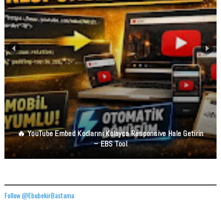
🔥 YouTube Embed Kodlarını Kolayca Responsive Hale Getirin
– EBS Tool
TWITTER ADRESIMIZ
Follow @EbubekirBastama
FACEBOOK GÖNDERILERIMIZ