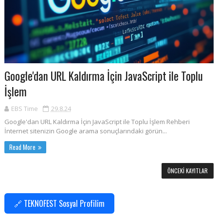
Google'dan URL Kaldırma İçin JavaScript ile Toplu
İşlem
EBS Time
29.8.24
Google'dan URL Kaldırma İçin JavaScript ile Toplu İşlem Rehberi
İnternet sitenizin Google arama sonuçlarındaki görün...
Read More
ÖNCEKI KAYITLAR
🔗 TEKNOFEST Sosyal Profilim