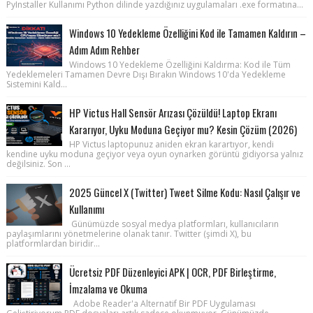
PyInstaller Kullanımı Python dilinde yazdığınız uygulamaları .exe formatına...
Windows 10 Yedekleme Özelliğini Kod ile Tamamen Kaldırın –
Adım Adım Rehber
Windows 10 Yedekleme Özelliğini Kaldırma: Kod ile Tüm
Yedeklemeleri Tamamen Devre Dışı Bırakın Windows 10'da Yedekleme
Sistemini Kald...
HP Victus Hall Sensör Arızası Çözüldü! Laptop Ekranı
Kararıyor, Uyku Moduna Geçiyor mu? Kesin Çözüm (2026)
HP Victus laptopunuz aniden ekran karartıyor, kendi
kendine uyku moduna geçiyor veya oyun oynarken görüntü gidiyorsa yalnız
değilsiniz. Son ...
2025 Güncel X (Twitter) Tweet Silme Kodu: Nasıl Çalışır ve
Kullanımı
Günümüzde sosyal medya platformları, kullanıcıların
paylaşımlarını yönetmelerine olanak tanır. Twitter (şimdi X), bu
platformlardan biridir...
Ücretsiz PDF Düzenleyici APK | OCR, PDF Birleştirme,
İmzalama ve Okuma
Adobe Reader'a Alternatif Bir PDF Uygulaması