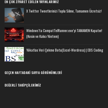
EN ÇOK ZIYARET EDILEN YAYINLARIMIZ
X Twitter Tweetlerinizi Toplu Silme, Tamamen Ücretsiz!
Windows’ta CompatTelRunner.exe’yi TAMAMEN Kapatın!
(Kesin ve Kalıcı Yöntem)
Yökatlas Veri Çekme Botu(Excel-Wordress) | EBS Coding
GEÇEN HAFTADAKI SAYFA GÖRÜNÜMLERI
DEĞERLI TAKIPÇILERIMIZ