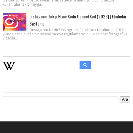
Geliştiriyorum PDF dosyaları artık sadece okunmuyor. Günümüzde
kullanıcılar tek bir uygu...
İnstagram Takip Etme Kodu Güncel Kod (2023) | Ebubekir
Bastama
İnstagram Nedir? Instagram, Facebook tarafından 2012
yılında satın alınan bir sosyal medya uygulamasıdır. Kullanıcılar fotoğraf ve
videola...
WIKIPEDIA HIZLI ARAMA
BU BLOGDA ARA