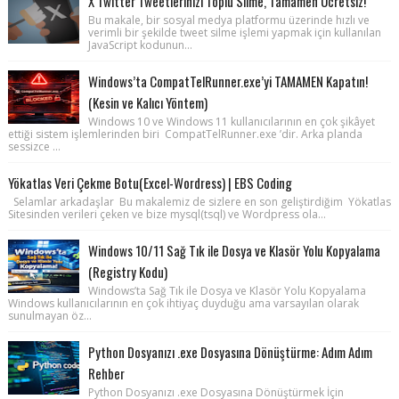
X Twitter Tweetlerinizi Toplu Silme, Tamamen Ücretsiz!
Bu makale, bir sosyal medya platformu üzerinde hızlı ve
verimli bir şekilde tweet silme işlemi yapmak için kullanılan
JavaScript kodunun...
Windows’ta CompatTelRunner.exe’yi TAMAMEN Kapatın!
(Kesin ve Kalıcı Yöntem)
Windows 10 ve Windows 11 kullanıcılarının en çok şikâyet
ettiği sistem işlemlerinden biri CompatTelRunner.exe ’dir. Arka planda
sessizce ...
Yökatlas Veri Çekme Botu(Excel-Wordress) | EBS Coding
Selamlar arkadaşlar Bu makalemiz de sizlere en son geliştirdiğim Yökatlas
Sitesinden verileri çeken ve bize mysql(tsql) ve Wordpress ola...
Windows 10/11 Sağ Tık ile Dosya ve Klasör Yolu Kopyalama
(Registry Kodu)
Windows’ta Sağ Tık ile Dosya ve Klasör Yolu Kopyalama
Windows kullanıcılarının en çok ihtiyaç duyduğu ama varsayılan olarak
sunulmayan öz...
Python Dosyanızı .exe Dosyasına Dönüştürme: Adım Adım
Rehber
Python Dosyanızı .exe Dosyasına Dönüştürmek İçin