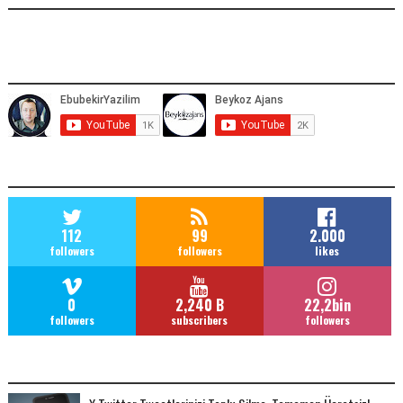
YOUTUBE ADRESIMIZ
SOCIAL MEDIA
112
99
2.000
followers
followers
likes
0
2,240 B
22,2bin
followers
subscribers
followers
POPULAR POSTS