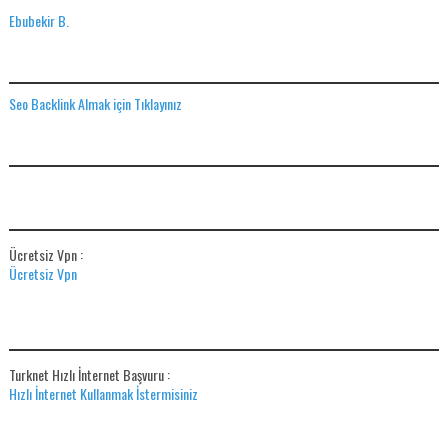
Ebubekir B.
SEO BACKLINK ALMAK IÇIN TIKLAYINIZ
Seo Backlink Almak için Tıklayınız
ADS
ÜCRETSIZ VPN
Ücretsiz Vpn :
Ücretsiz Vpn
HIZLI İNTERNET BAŞVUR
Turknet Hızlı İnternet Başvuru :
Hızlı İnternet Kullanmak İstermisiniz