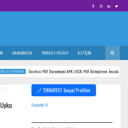
IR
HAKKIMIZDA
PRIVACY POLICY
İLETIŞIM
Ücretsiz PDF Düzenleyici APK | OCR, PDF Birleştirme, İmzalama ve Okuma
YÖNETIMI
🔗 TEKNOFEST Sosyal Profilim
, Uyku
Ebubekir B.
SEO BACKLINK ALMAK IÇIN TIKLAYINIZ