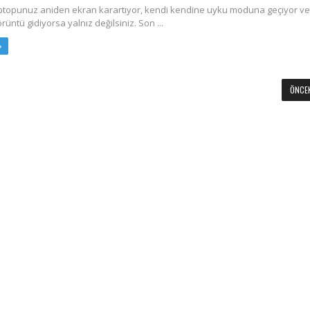
aptopunuz aniden ekran karartıyor, kendi kendine uyku moduna geçiyor v
üntü gidiyorsa yalnız değilsiniz. Son ...
ÖNCEK