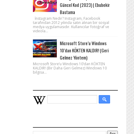
Güncel Kod (2023) | Ebubekir
Bastama
İnstagram Nedir? Instagram, Facebook
tarafından 2012 yılında satın alınan bir sosyal
medya uygulamasıdır. Kullanıcılar fotoğraf ve
videola...
Microsoft Store’u Windows
10’dan KÖKTEN KALDIR! (Geri
Gelmez Yöntem)
Microsoft Store’u Windows 10’dan KÖKTEN
KALDIR! (Bir Daha Geri Gelmez) Windows 10
bilgisa...
WIKIPEDIA HIZLI ARAMA
BU BLOGDA ARA