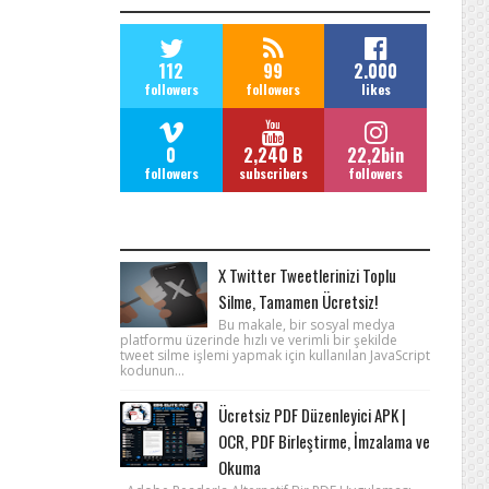
112
99
2.000
followers
followers
likes
0
2,240 B
22,2bin
followers
subscribers
followers
POPULAR POSTS
X Twitter Tweetlerinizi Toplu
Silme, Tamamen Ücretsiz!
Bu makale, bir sosyal medya
platformu üzerinde hızlı ve verimli bir şekilde
tweet silme işlemi yapmak için kullanılan JavaScript
kodunun...
Ücretsiz PDF Düzenleyici APK |
OCR, PDF Birleştirme, İmzalama ve
Okuma