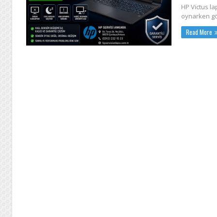
HP Victus l
oynarken gör
Read More