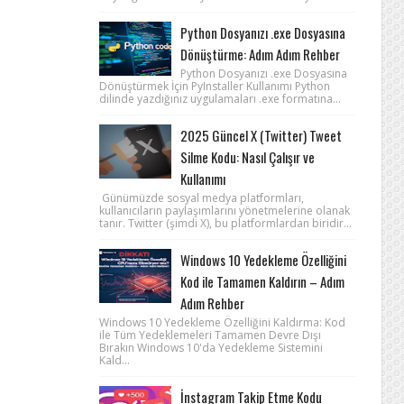
Python Dosyanızı .exe Dosyasına
Dönüştürme: Adım Adım Rehber
Python Dosyanızı .exe Dosyasına
Dönüştürmek İçin PyInstaller Kullanımı Python
dilinde yazdığınız uygulamaları .exe formatına...
2025 Güncel X (Twitter) Tweet
Silme Kodu: Nasıl Çalışır ve
Kullanımı
Günümüzde sosyal medya platformları,
kullanıcıların paylaşımlarını yönetmelerine olanak
tanır. Twitter (şimdi X), bu platformlardan biridir...
Windows 10 Yedekleme Özelliğini
Kod ile Tamamen Kaldırın – Adım
Adım Rehber
Windows 10 Yedekleme Özelliğini Kaldırma: Kod
ile Tüm Yedeklemeleri Tamamen Devre Dışı
Bırakın Windows 10'da Yedekleme Sistemini
Kald...
İnstagram Takip Etme Kodu