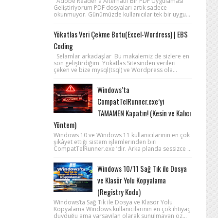
Adobe Reader'a Alternatif Bir PDF Uygulaması
Geliştiriyorum PDF dosyaları artık sadece
okunmuyor. Günümüzde kullanıcılar tek bir uygu...
Yökatlas Veri Çekme Botu(Excel-Wordress) | EBS
Coding
Selamlar arkadaşlar Bu makalemiz de sizlere en
son geliştirdiğim Yökatlas Sitesinden verileri
çeken ve bize mysql(tsql) ve Wordpress ola...
Windows’ta
CompatTelRunner.exe’yi
TAMAMEN Kapatın! (Kesin ve Kalıcı
Yöntem)
Windows 10 ve Windows 11 kullanıcılarının en çok
şikâyet ettiği sistem işlemlerinden biri
CompatTelRunner.exe ’dir. Arka planda sessizce ...
Windows 10/11 Sağ Tık ile Dosya
ve Klasör Yolu Kopyalama
(Registry Kodu)
Windows’ta Sağ Tık ile Dosya ve Klasör Yolu
Kopyalama Windows kullanıcılarının en çok ihtiyaç
duyduğu ama varsayılan olarak sunulmayan öz...