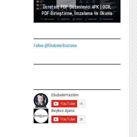
Ücretsiz PDF Düzenleyici APK | OCR,
PDF Birleştirme, İmzalama Ve Okuma
TWITTER ADRESIMIZ
Follow @EbubekirBastama
FACEBOOK GÖNDERILERIMIZ
YOUTUBE ADRESIMIZ
SOCIAL MEDIA