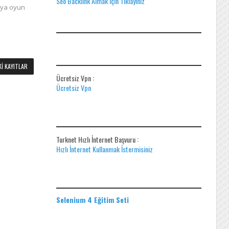
Seo Backlink Almak için Tıklayınız
eya oyun
ADS
ÜCRETSIZ VPN
I KAYITLAR
Ücretsiz Vpn :
Ücretsiz Vpn
HIZLI İNTERNET BAŞVUR
Turknet Hızlı İnternet Başvuru :
Hızlı İnternet Kullanmak İstermisiniz
EĞITIM SETLERI
Selenium 4 Eğitim Seti
ADS