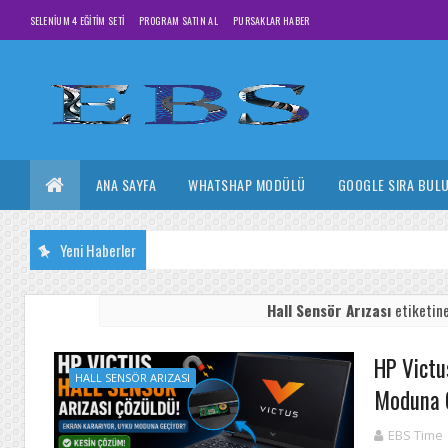
SELENIUM 4 EĞITIM SETI
PROGRAM SATIN AL
PURSAKLAR HABER
ANA SAYFA
WHATSHAP MODÜLÜ
GOOGLE SIRA BUL
Yeni Haberler
Hall Sensör Arızası
etiketine
HP Victu
HALL SENSÖR ARIZASI
Moduna 
EBS Time