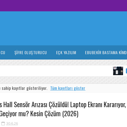
UCU
ŞIFRE OLUŞTURUCU
EÇK YAZILIM
EBUBEKIR BASTAMA KIMD
BELGE 
 sahip kayıtlar gösteriliyor.
Tüm kayıtları göster
s Hall Sensör Arızası Çözüldü! Laptop Ekranı Kararıyor
Geçiyor mu? Kesin Çözüm (2026)
30.6.26