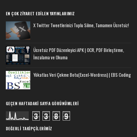
EN ÇOK ZIYARET EDILEN YAYINLARIMIZ
X Twitter Tweetlerinizi Toplu Silme, Tamamen Ücretsiz!
Ücretsiz PDF Düzenleyici APK | OCR, PDF Birleştirme,
İmzalama ve Okuma
Yökatlas Veri Çekme Botu(Excel-Wordress) | EBS Coding
GEÇEN HAFTADAKI SAYFA GÖRÜNÜMLERI
3
3
8
9
DEĞERLI TAKIPÇILERIMIZ