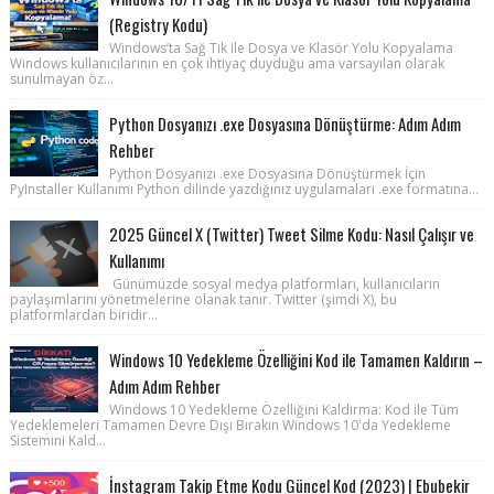
(Registry Kodu)
Windows’ta Sağ Tık ile Dosya ve Klasör Yolu Kopyalama
Windows kullanıcılarının en çok ihtiyaç duyduğu ama varsayılan olarak
sunulmayan öz...
Python Dosyanızı .exe Dosyasına Dönüştürme: Adım Adım
Rehber
Python Dosyanızı .exe Dosyasına Dönüştürmek İçin
PyInstaller Kullanımı Python dilinde yazdığınız uygulamaları .exe formatına...
2025 Güncel X (Twitter) Tweet Silme Kodu: Nasıl Çalışır ve
Kullanımı
Günümüzde sosyal medya platformları, kullanıcıların
paylaşımlarını yönetmelerine olanak tanır. Twitter (şimdi X), bu
platformlardan biridir...
Windows 10 Yedekleme Özelliğini Kod ile Tamamen Kaldırın –
Adım Adım Rehber
Windows 10 Yedekleme Özelliğini Kaldırma: Kod ile Tüm
Yedeklemeleri Tamamen Devre Dışı Bırakın Windows 10'da Yedekleme
Sistemini Kald...
İnstagram Takip Etme Kodu Güncel Kod (2023) | Ebubekir