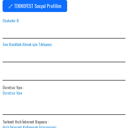
🔗 TEKNOFEST Sosyal Profilim
Ebubekir B.
SEO BACKLINK ALMAK IÇIN TIKLAYINIZ
Seo Backlink Almak için Tıklayınız
ADS
ÜCRETSIZ VPN
Ücretsiz Vpn :
Ücretsiz Vpn
HIZLI İNTERNET BAŞVUR
Turknet Hızlı İnternet Başvuru :
Hızlı İnternet Kullanmak İstermisiniz