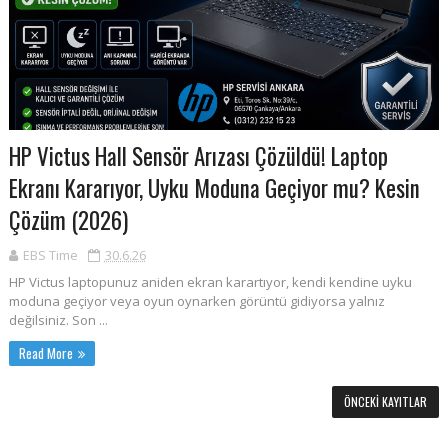
HP Victus Hall Sensör Arızası Çözüldü! Laptop
Ekranı Kararıyor, Uyku Moduna Geçiyor mu? Kesin
Çözüm (2026)
EBS Time
30.6.26
HP Victus laptopunuz aniden ekran karartıyor, kendi kendine uyku
moduna geçiyor veya oyun oynarken görüntü gidiyorsa yalnız
değilsiniz. Son ...
Read More
ÖNCEKI KAYITLAR