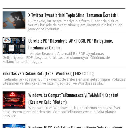
POPULAR POSTS
X Twitter Tweetlerinizi Toplu Silme, Tamamen Ücretsiz!
Bu makale, bir sosyal medya platformu üzerinde hızlı ve
verimli bir şekilde tweet silme işlemi yapmak için kullanılan
JavaScript kodunun...
Ücretsiz PDF Düzenleyici APK | OCR, PDF Birleştirme,
İmzalama ve Okuma
Adobe Reader'a Alternatif Bir PDF Uygulaması
Geliştiriyorum PDF dosyaları artık sadece okunmuyor. Günümüzde
kullanıcılar tek bir uygu...
Yökatlas Veri Çekme Botu(Excel-Wordress) | EBS Coding
Selamlar arkadaşlar Bu makalemiz de sizlere en son geliştirdiğim Yökatlas
Sitesinden verileri çeken ve bize mysql(tsql) ve Wordpress ola...
Windows’ta CompatTelRunner.exe’yi TAMAMEN Kapatın!
(Kesin ve Kalıcı Yöntem)
Windows 10 ve Windows 11 kullanıcılarının en çok şikâyet
ettiği sistem işlemlerinden biri CompatTelRunner.exe ’dir. Arka planda
sessizce ...
Windows 10/11 Sağ Tık ile Dosya ve Klasör Yolu Kopyalama