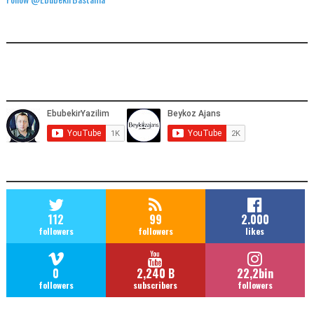
FACEBOOK GÖNDERILERIMIZ
YOUTUBE ADRESIMIZ
SOCIAL MEDIA
112
99
2.000
followers
followers
likes
0
2,240 B
22,2bin
followers
subscribers
followers