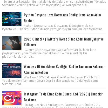
Selamlar arkadaşlar Bu makalemiz de sizlere en son geliştirdiğim Yökatlas
Sitesinden verileri çeken ve bize mysql(tsql) ve Wordpress ola...
Python Dosyanızı .exe Dosyasına Dönüştürme: Adım Adım
Rehber
Python Dosyanızı .exe Dosyasına Dönüştürmek İçin
PyInstaller Kullanımı Python dilinde yazdığınız uygulamaları .exe formatına...
2025 Güncel X (Twitter) Tweet Silme Kodu: Nasıl Çalışır ve
Kullanımı
Günümüzde sosyal medya platformları, kullanıcıların
paylaşımlarını yönetmelerine olanak tanır. Twitter (şimdi X), bu
platformlardan biridir...
Windows 10 Yedekleme Özelliğini Kod ile Tamamen Kaldırın –
Adım Adım Rehber
Windows 10 Yedekleme Özelliğini Kaldırma: Kod ile Tüm
Yedeklemeleri Tamamen Devre Dışı Bırakın Windows 10'da Yedekleme
Sistemini Kald...
İnstagram Takip Etme Kodu Güncel Kod (2023) | Ebubekir
Bastama
İnstagram Nedir? Instagram, Facebook tarafından 2012