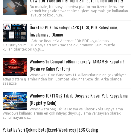
X Twitter Tweetlerinizi Toplu Silme, Tamamen Ücretsiz!
Bu makale, bir sosyal medya platformu üzerinde hızlı ve
verimli bir şekilde tweet silme işlemi yapmak için kullanılan
JavaScript kodunun...
Ücretsiz PDF Düzenleyici APK | OCR, PDF Birleştirme,
İmzalama ve Okuma
Adobe Reader'a Alternatif Bir PDF Uygulaması
Geliştiriyorum PDF dosyaları artık sadece okunmuyor. Günümüzde
kullanıcılar tek bir uygu...
Windows’ta CompatTelRunner.exe’yi TAMAMEN Kapatın!
(Kesin ve Kalıcı Yöntem)
Windows 10 ve Windows 11 kullanıcılarının en çok şikâyet
ettiği sistem işlemlerinden biri CompatTelRunner.exe ’dir. Arka planda
sessizce ...
Windows 10/11 Sağ Tık ile Dosya ve Klasör Yolu Kopyalama
(Registry Kodu)
Windows’ta Sağ Tık ile Dosya ve Klasör Yolu Kopyalama
Windows kullanıcılarının en çok ihtiyaç duyduğu ama varsayılan olarak
sunulmayan öz...
Yökatlas Veri Çekme Botu(Excel-Wordress) | EBS Coding