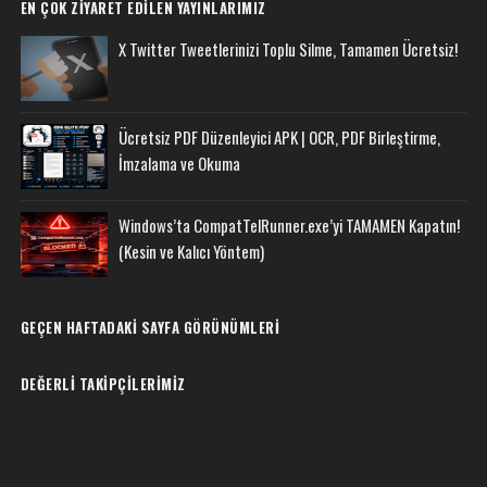
EN ÇOK ZIYARET EDILEN YAYINLARIMIZ
X Twitter Tweetlerinizi Toplu Silme, Tamamen Ücretsiz!
Ücretsiz PDF Düzenleyici APK | OCR, PDF Birleştirme,
İmzalama ve Okuma
Windows’ta CompatTelRunner.exe’yi TAMAMEN Kapatın!
(Kesin ve Kalıcı Yöntem)
GEÇEN HAFTADAKI SAYFA GÖRÜNÜMLERI
DEĞERLI TAKIPÇILERIMIZ