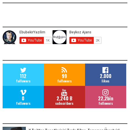
YOUTUBE ADRESIMIZ
SOCIAL MEDIA
112
99
2.000
followers
followers
likes
0
2,240 B
22,2bin
followers
subscribers
followers
POPULAR POSTS