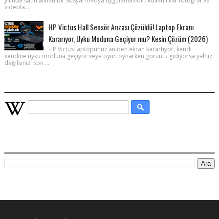
yılında satın alınan bir sosyal medya uygulamasıdır. Kullanıcılar fotoğraf ve
videola...
HP Victus Hall Sensör Arızası Çözüldü! Laptop Ekranı
Kararıyor, Uyku Moduna Geçiyor mu? Kesin Çözüm (2026)
HP Victus laptopunuz aniden ekran karartıyor, kendi
kendine uyku moduna geçiyor veya oyun oynarken görüntü gidiyorsa yalnız
değilsiniz. Son ...
WIKIPEDIA HIZLI ARAMA
BU BLOGDA ARA