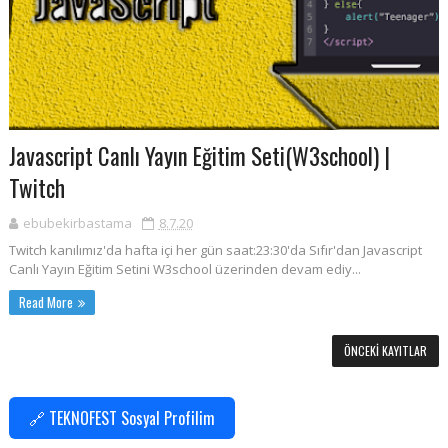
Javascript Canlı Yayın Eğitim Seti(W3school) |
Twitch
ebubekirbastama
8.7.20
Twitch kanılımız'da hafta içi her gün saat:23:30'da Sıfır'dan Javascript
Canlı Yayın Eğitim Setini W3school üzerinden devam ediy...
Read More
ÖNCEKI KAYITLAR
🔗 TEKNOFEST Sosyal Profilim