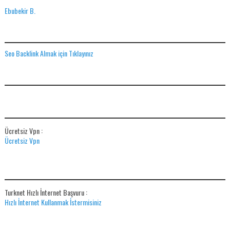
Ebubekir B.
SEO BACKLINK ALMAK IÇIN TIKLAYINIZ
Seo Backlink Almak için Tıklayınız
ADS
ÜCRETSIZ VPN
Ücretsiz Vpn :
Ücretsiz Vpn
HIZLI İNTERNET BAŞVUR
Turknet Hızlı İnternet Başvuru :
Hızlı İnternet Kullanmak İstermisiniz