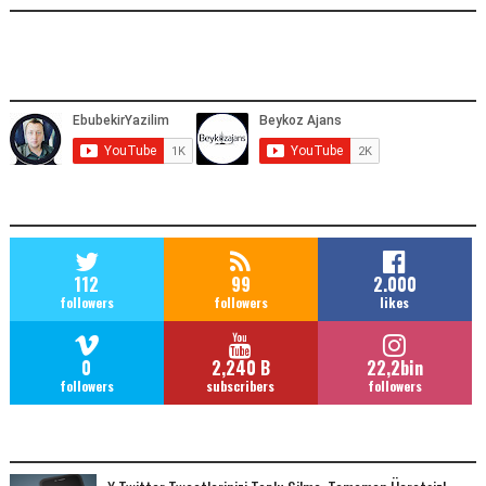
YOUTUBE ADRESIMIZ
SOCIAL MEDIA
112
99
2.000
followers
followers
likes
0
2,240 B
22,2bin
followers
subscribers
followers
POPULAR POSTS