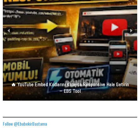
🔥 YouTube Embed Kodlarını Kolayca Responsive Hale Getirin
– EBS Tool
TWITTER ADRESIMIZ
Follow @EbubekirBastama
FACEBOOK GÖNDERILERIMIZ