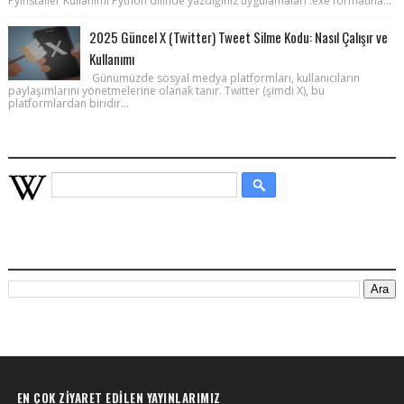
PyInstaller Kullanımı Python dilinde yazdığınız uygulamaları .exe formatına...
2025 Güncel X (Twitter) Tweet Silme Kodu: Nasıl Çalışır ve
Kullanımı
Günümüzde sosyal medya platformları, kullanıcıların
paylaşımlarını yönetmelerine olanak tanır. Twitter (şimdi X), bu
platformlardan biridir...
WIKIPEDIA HIZLI ARAMA
BU BLOGDA ARA
EN ÇOK ZIYARET EDILEN YAYINLARIMIZ