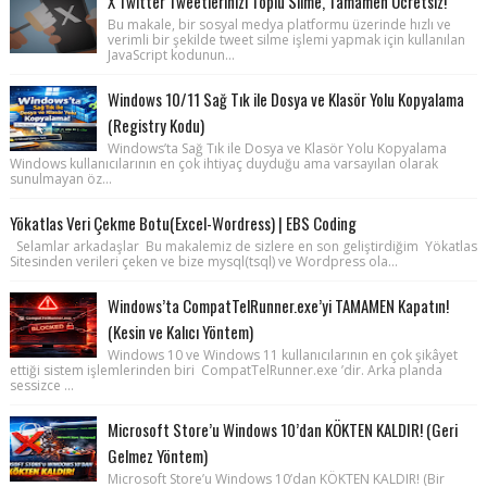
X Twitter Tweetlerinizi Toplu Silme, Tamamen Ücretsiz!
Bu makale, bir sosyal medya platformu üzerinde hızlı ve
verimli bir şekilde tweet silme işlemi yapmak için kullanılan
JavaScript kodunun...
Windows 10/11 Sağ Tık ile Dosya ve Klasör Yolu Kopyalama
(Registry Kodu)
Windows’ta Sağ Tık ile Dosya ve Klasör Yolu Kopyalama
Windows kullanıcılarının en çok ihtiyaç duyduğu ama varsayılan olarak
sunulmayan öz...
Yökatlas Veri Çekme Botu(Excel-Wordress) | EBS Coding
Selamlar arkadaşlar Bu makalemiz de sizlere en son geliştirdiğim Yökatlas
Sitesinden verileri çeken ve bize mysql(tsql) ve Wordpress ola...
Windows’ta CompatTelRunner.exe’yi TAMAMEN Kapatın!
(Kesin ve Kalıcı Yöntem)
Windows 10 ve Windows 11 kullanıcılarının en çok şikâyet
ettiği sistem işlemlerinden biri CompatTelRunner.exe ’dir. Arka planda
sessizce ...
Microsoft Store’u Windows 10’dan KÖKTEN KALDIR! (Geri
Gelmez Yöntem)
Microsoft Store’u Windows 10’dan KÖKTEN KALDIR! (Bir