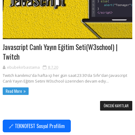
Javascript Canlı Yayın Eğitim Seti(W3school) |
Twitch
ebubekirbastama
8.7.20
Twitch kanılımız'da hafta içi her gün saat:23:30'da Sıfır'dan Javascript
Canlı Yayın Eğitim Setini W3school üzerinden devam ediy...
Read More
ÖNCEKI KAYITLAR
🔗 TEKNOFEST Sosyal Profilim