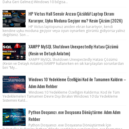
Daha Geri Gelmez) Windows 10 bilgisa...
HP Victus Hall Sensör Arızası Çözüldü! Laptop Ekranı
Kararıyor, Uyku Moduna Geçiyor mu? Kesin Çözüm (2026)
HP Victus laptopunuz aniden ekran karartıyor, kendi
kendine uyku moduna geçiyor veya oyun oynarken görüntü gidiyorsa yalnız
değilsiniz. Son ...
XAMPP MySQL Shutdown Unexpectedly Hatası Çözümü
(Kesin ve Detaylı Anlatım)
XAMPP MySQL Shutdown Unexpectedly Hatası Çözümü
(Kesin ve Detaylı Anlatım) XAMPP kullanırken en sık karşılaşılan sorunlardan
biri “My...
Windows 10 Yedekleme Özelliğini Kod ile Tamamen Kaldırın –
Adım Adım Rehber
Windows 10 Yedekleme Özelliğini Kaldırma: Kod ile Tüm
Yedeklemeleri Tamamen Devre Dışı Bırakın Windows 10'da Yedekleme
Sistemini Kald...
Python Dosyanızı .exe Dosyasına Dönüştürme: Adım Adım
Rehber
Python Dosyanızı .exe Dosyasına Dönüştürmek İçin