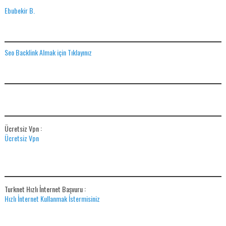
Ebubekir B.
SEO BACKLINK ALMAK IÇIN TIKLAYINIZ
Seo Backlink Almak için Tıklayınız
ADS
ÜCRETSIZ VPN
Ücretsiz Vpn :
Ücretsiz Vpn
HIZLI İNTERNET BAŞVUR
Turknet Hızlı İnternet Başvuru :
Hızlı İnternet Kullanmak İstermisiniz