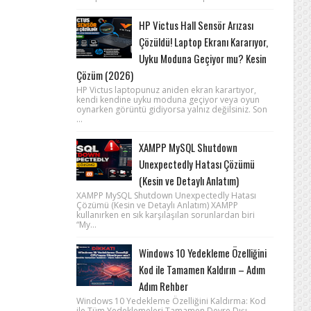
HP Victus Hall Sensör Arızası
Çözüldü! Laptop Ekranı Kararıyor,
Uyku Moduna Geçiyor mu? Kesin
Çözüm (2026)
HP Victus laptopunuz aniden ekran karartıyor,
kendi kendine uyku moduna geçiyor veya oyun
oynarken görüntü gidiyorsa yalnız değilsiniz. Son
...
XAMPP MySQL Shutdown
Unexpectedly Hatası Çözümü
(Kesin ve Detaylı Anlatım)
XAMPP MySQL Shutdown Unexpectedly Hatası
Çözümü (Kesin ve Detaylı Anlatım) XAMPP
kullanırken en sık karşılaşılan sorunlardan biri
“My...
Windows 10 Yedekleme Özelliğini
Kod ile Tamamen Kaldırın – Adım
Adım Rehber
Windows 10 Yedekleme Özelliğini Kaldırma: Kod
ile Tüm Yedeklemeleri Tamamen Devre Dışı