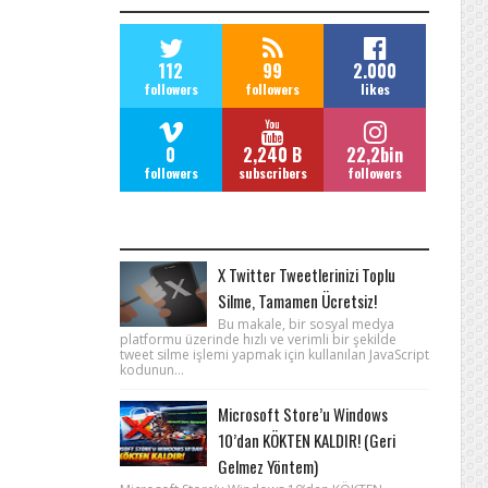
112
99
2.000
followers
followers
likes
0
2,240 B
22,2bin
followers
subscribers
followers
POPULAR POSTS
X Twitter Tweetlerinizi Toplu
Silme, Tamamen Ücretsiz!
Bu makale, bir sosyal medya
platformu üzerinde hızlı ve verimli bir şekilde
tweet silme işlemi yapmak için kullanılan JavaScript
kodunun...
Microsoft Store’u Windows
10’dan KÖKTEN KALDIR! (Geri
Gelmez Yöntem)