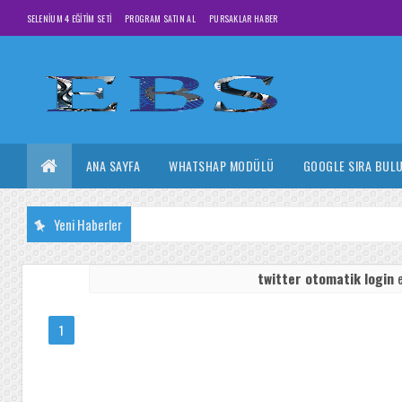
SELENIUM 4 EĞITIM SETI
PROGRAM SATIN AL
PURSAKLAR HABER
ANA SAYFA
WHATSHAP MODÜLÜ
GOOGLE SIRA BUL
Yeni Haberler
twitter otomatik login
e
1