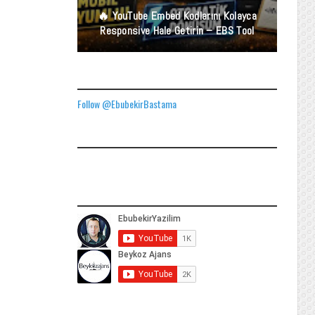
🔥 YouTube Embed Kodlarını Kolayca
Responsive Hale Getirin – EBS Tool
TWITTER ADRESIMIZ
Follow @EbubekirBastama
FACEBOOK GÖNDERILERIMIZ
YOUTUBE ADRESIMIZ
SOCIAL MEDIA