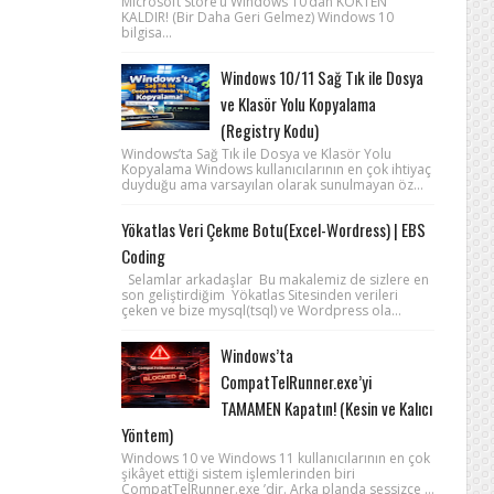
Microsoft Store’u Windows 10’dan KÖKTEN
KALDIR! (Bir Daha Geri Gelmez) Windows 10
bilgisa...
Windows 10/11 Sağ Tık ile Dosya
ve Klasör Yolu Kopyalama
(Registry Kodu)
Windows’ta Sağ Tık ile Dosya ve Klasör Yolu
Kopyalama Windows kullanıcılarının en çok ihtiyaç
duyduğu ama varsayılan olarak sunulmayan öz...
Yökatlas Veri Çekme Botu(Excel-Wordress) | EBS
Coding
Selamlar arkadaşlar Bu makalemiz de sizlere en
son geliştirdiğim Yökatlas Sitesinden verileri
çeken ve bize mysql(tsql) ve Wordpress ola...
Windows’ta
CompatTelRunner.exe’yi
TAMAMEN Kapatın! (Kesin ve Kalıcı
Yöntem)
Windows 10 ve Windows 11 kullanıcılarının en çok
şikâyet ettiği sistem işlemlerinden biri
CompatTelRunner.exe ’dir. Arka planda sessizce ...