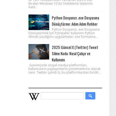
Bırakın Windows 10'da Yedekleme Sistemini
Kald...
Python Dosyanızı .exe Dosyasına
Dönüştürme: Adım Adım Rehber
Python Dosyanızı .exe Dosyasına
Dönüştürmek İçin PyInstaller Kullanımı Python
dilinde yazdığınız uygulamaları .exe formatına...
2025 Güncel X (Twitter) Tweet
Silme Kodu: Nasıl Çalışır ve
Kullanımı
Günümüzde sosyal medya platformları,
kullanıcıların paylaşımlarını yönetmelerine olanak
tanır. Twitter (şimdi X), bu platformlardan biridir...
WIKIPEDIA HIZLI ARAMA
BU BLOGDA ARA