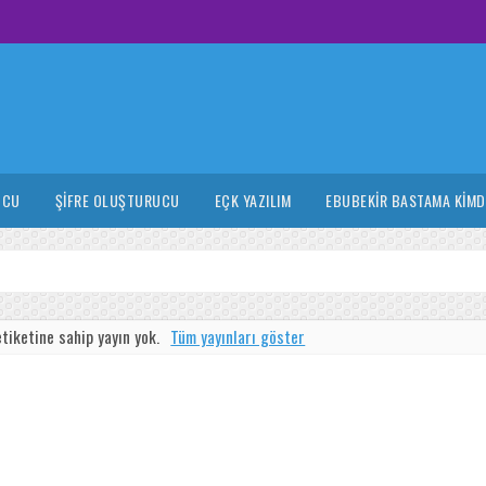
UCU
ŞIFRE OLUŞTURUCU
EÇK YAZILIM
EBUBEKIR BASTAMA KIMD
tiketine sahip yayın yok.
Tüm yayınları göster