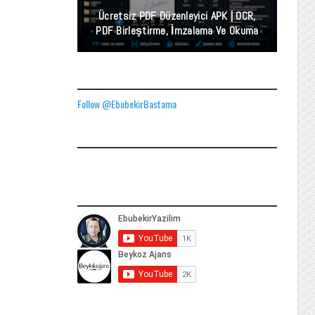
Ücretsiz PDF Düzenleyici APK | OCR,
PDF Birleştirme, İmzalama Ve Okuma
TWITTER ADRESIMIZ
Follow @EbubekirBastama
FACEBOOK GÖNDERILERIMIZ
YOUTUBE ADRESIMIZ
SOCIAL MEDIA