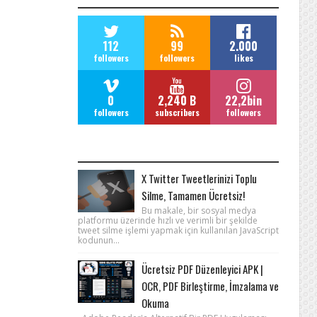
112
99
2.000
followers
followers
likes
0
2,240 B
22,2bin
followers
subscribers
followers
POPULAR POSTS
X Twitter Tweetlerinizi Toplu
Silme, Tamamen Ücretsiz!
Bu makale, bir sosyal medya
platformu üzerinde hızlı ve verimli bir şekilde
tweet silme işlemi yapmak için kullanılan JavaScript
kodunun...
Ücretsiz PDF Düzenleyici APK |
OCR, PDF Birleştirme, İmzalama ve
Okuma