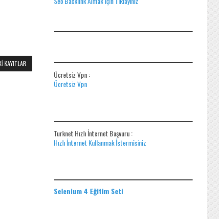
Seo Backlink Almak için Tıklayınız
ADS
ÜCRETSIZ VPN
I KAYITLAR
Ücretsiz Vpn :
Ücretsiz Vpn
HIZLI İNTERNET BAŞVUR
Turknet Hızlı İnternet Başvuru :
Hızlı İnternet Kullanmak İstermisiniz
EĞITIM SETLERI
Selenium 4 Eğitim Seti
ADS