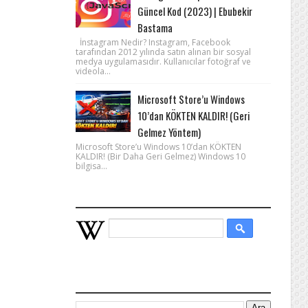
Güncel Kod (2023) | Ebubekir
Bastama
İnstagram Nedir? Instagram, Facebook
tarafından 2012 yılında satın alınan bir sosyal
medya uygulamasıdır. Kullanıcılar fotoğraf ve
videola...
Microsoft Store’u Windows
10’dan KÖKTEN KALDIR! (Geri
Gelmez Yöntem)
Microsoft Store’u Windows 10’dan KÖKTEN
KALDIR! (Bir Daha Geri Gelmez) Windows 10
bilgisa...
WIKIPEDIA HIZLI ARAMA
BU BLOGDA ARA