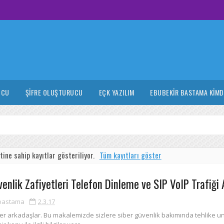
UCU
ŞIFRE OLUŞTURUCU
EÇK YAZILIM
EBUBEKIR BASTAMA KIMD
tine sahip kayıtlar gösteriliyor.
Tüm kayıtları göster
enlik Zafiyetleri Telefon Dinleme ve SIP VoIP Trafiği 
bastama
2.3.17
ler arkadaşlar. Bu makalemizde sizlere siber güvenlik bakımında tehlike u