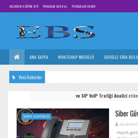
SELENIUM 4 EĞITIM SETI
PROGRAM SATIN AL
PURSAKLAR HABER
ANA SAYFA
WHATSHAP MODÜLÜ
GOOGLE SIRA BUL
Yeni Haberler
ve SIP VoIP Trafiği Analizi
etike
Siber Güv
SIBER GÜVENLIK
ebubekir
Hayırlı gün