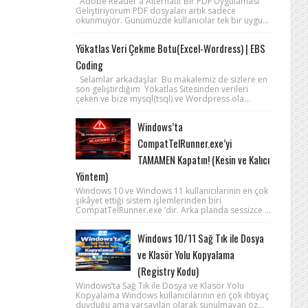
Adobe Reader'a Alternatif Bir PDF Uygulaması
Geliştiriyorum PDF dosyaları artık sadece
okunmuyor. Günümüzde kullanıcılar tek bir uygu...
Yökatlas Veri Çekme Botu(Excel-Wordress) | EBS
Coding
Selamlar arkadaşlar Bu makalemiz de sizlere en
son geliştirdiğim Yökatlas Sitesinden verileri
çeken ve bize mysql(tsql) ve Wordpress ola...
Windows’ta
CompatTelRunner.exe’yi
TAMAMEN Kapatın! (Kesin ve Kalıcı
Yöntem)
Windows 10 ve Windows 11 kullanıcılarının en çok
şikâyet ettiği sistem işlemlerinden biri
CompatTelRunner.exe ’dir. Arka planda sessizce ...
Windows 10/11 Sağ Tık ile Dosya
ve Klasör Yolu Kopyalama
(Registry Kodu)
Windows’ta Sağ Tık ile Dosya ve Klasör Yolu
Kopyalama Windows kullanıcılarının en çok ihtiyaç
duyduğu ama varsayılan olarak sunulmayan öz...