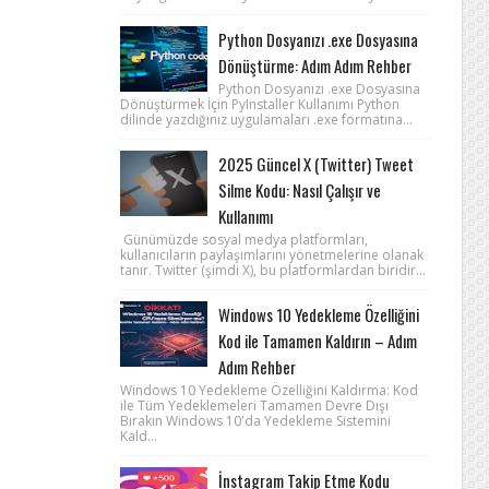
Python Dosyanızı .exe Dosyasına
Dönüştürme: Adım Adım Rehber
Python Dosyanızı .exe Dosyasına
Dönüştürmek İçin PyInstaller Kullanımı Python
dilinde yazdığınız uygulamaları .exe formatına...
2025 Güncel X (Twitter) Tweet
Silme Kodu: Nasıl Çalışır ve
Kullanımı
Günümüzde sosyal medya platformları,
kullanıcıların paylaşımlarını yönetmelerine olanak
tanır. Twitter (şimdi X), bu platformlardan biridir...
Windows 10 Yedekleme Özelliğini
Kod ile Tamamen Kaldırın – Adım
Adım Rehber
Windows 10 Yedekleme Özelliğini Kaldırma: Kod
ile Tüm Yedeklemeleri Tamamen Devre Dışı
Bırakın Windows 10'da Yedekleme Sistemini
Kald...
İnstagram Takip Etme Kodu