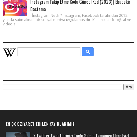
İnstagram Takip Etme Kodu Güncel Kod (2023) | Ebubekir
Bastama
İnstagram Nedir? Instagram, Facebook tarafından 2012
yılında satın alınan bir sosyal medya uygulamasıdır. Kullanıcılar fotoğraf ve
videola...
WIKIPEDIA HIZLI ARAMA
BU BLOGDA ARA
EN ÇOK ZIYARET EDILEN YAYINLARIMIZ
X Twitter Tweetlerinizi Toplu Silme, Tamamen Ücretsiz!