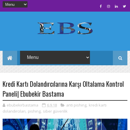
Kredi Kartı Dolandırcılarına Karşı Oltalama Kontrol
Paneli| Ebubekir Bastama
ebubekirbastama
6.9.18
anti pishing
,
kredi kartı
dolandırcıları
,
pishing
,
siber güvenlik