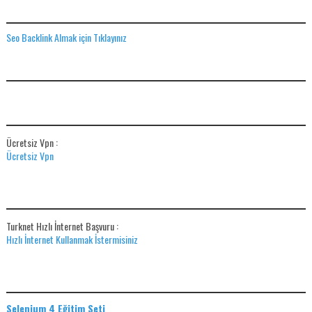
SEO BACKLINK ALMAK IÇIN TIKLAYINIZ
Seo Backlink Almak için Tıklayınız
ADS
ÜCRETSIZ VPN
Ücretsiz Vpn :
Ücretsiz Vpn
HIZLI İNTERNET BAŞVUR
Turknet Hızlı İnternet Başvuru :
Hızlı İnternet Kullanmak İstermisiniz
EĞITIM SETLERI
Selenium 4 Eğitim Seti