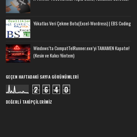
Yökatlas Veri Çekme Botu(Excel-Wordress) | EBS Coding
Windows’ta CompatTelRunner.exe’yi TAMAMEN Kapatın!
(Kesin ve Kalıcı Yöntem)
GEÇEN HAFTADAKI SAYFA GÖRÜNÜMLERI
2
6
4
0
DEĞERLI TAKIPÇILERIMIZ