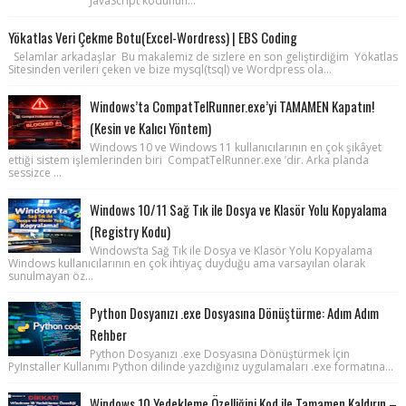
JavaScript kodunun...
Yökatlas Veri Çekme Botu(Excel-Wordress) | EBS Coding
Selamlar arkadaşlar Bu makalemiz de sizlere en son geliştirdiğim Yökatlas
Sitesinden verileri çeken ve bize mysql(tsql) ve Wordpress ola...
Windows’ta CompatTelRunner.exe’yi TAMAMEN Kapatın!
(Kesin ve Kalıcı Yöntem)
Windows 10 ve Windows 11 kullanıcılarının en çok şikâyet
ettiği sistem işlemlerinden biri CompatTelRunner.exe ’dir. Arka planda
sessizce ...
Windows 10/11 Sağ Tık ile Dosya ve Klasör Yolu Kopyalama
(Registry Kodu)
Windows’ta Sağ Tık ile Dosya ve Klasör Yolu Kopyalama
Windows kullanıcılarının en çok ihtiyaç duyduğu ama varsayılan olarak
sunulmayan öz...
Python Dosyanızı .exe Dosyasına Dönüştürme: Adım Adım
Rehber
Python Dosyanızı .exe Dosyasına Dönüştürmek İçin
PyInstaller Kullanımı Python dilinde yazdığınız uygulamaları .exe formatına...
Windows 10 Yedekleme Özelliğini Kod ile Tamamen Kaldırın –