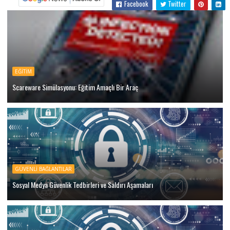
Facebook
Twitter
EĞITIM
Scareware Simülasyonu: Eğitim Amaçlı Bir Araç
GÜVENLI BAĞLANTILAR
Sosyal Medya Güvenlik Tedbirleri ve Saldırı Aşamaları