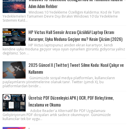
Adım Adım Rehber
Windows 10 Yedekleme Özelliğini Kaldırma: Kod ile Tüm
Yedeklemeleri Tamamen Devre Dışı Bırakın Windows 10'da Yedekleme
Sistemini Kald...
HP Victus Hall Sensör Arızası Çözüldü! Laptop Ekranı
Kararıyor, Uyku Moduna Geçiyor mu? Kesin Çözüm (2026)
HP Victus laptopunuz aniden ekran karartıyor, kendi
kendine uyku moduna geçiyor veya oyun oynarken görüntü gidiyorsa yalnız
değilsiniz. Son ...
2025 Güncel X (Twitter) Tweet Silme Kodu: Nasıl Çalışır ve
Kullanımı
Günümüzde sosyal medya platformları, kullanıcıların
paylaşımlarını yönetmelerine olanak tanır. Twitter (şimdi X), bu
platformlardan biridir...
Ücretsiz PDF Düzenleyici APK | OCR, PDF Birleştirme,
İmzalama ve Okuma
Adobe Reader'a Alternatif Bir PDF Uygulaması
Geliştiriyorum PDF dosyaları artık sadece okunmuyor. Günümüzde
kullanıcılar tek bir uygu...