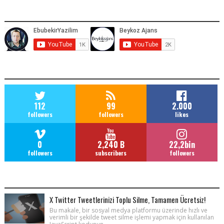
YOUTUBE ADRESIMIZ
SOCIAL MEDIA
112
99
2.000
followers
followers
likes
0
2,240 B
22,2bin
followers
subscribers
followers
POPULAR POSTS
X Twitter Tweetlerinizi Toplu Silme, Tamamen Ücretsiz!
Bu makale, bir sosyal medya platformu üzerinde hızlı ve
verimli bir şekilde tweet silme işlemi yapmak için kullanılan