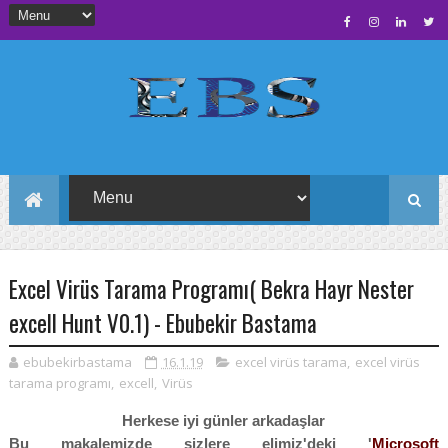
Excel Virüs Tarama Programı( Bekra Hayr Nester
excell Hunt V0.1) - Ebubekir Bastama
ebubekirbastama
16.1.19
excel virüs tarama
,
excel virüs
tarama programı
,
excell
,
Virüs
Herkese iyi günler arkadaşlar
Bu makalemizde sizlere elimiz'deki '
Microsoft