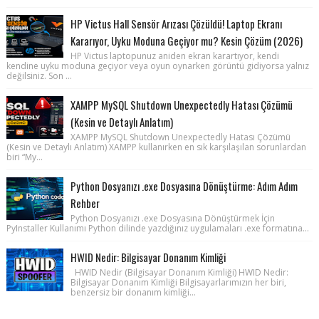
HP Victus Hall Sensör Arızası Çözüldü! Laptop Ekranı
Kararıyor, Uyku Moduna Geçiyor mu? Kesin Çözüm (2026)
HP Victus laptopunuz aniden ekran karartıyor, kendi
kendine uyku moduna geçiyor veya oyun oynarken görüntü gidiyorsa yalnız
değilsiniz. Son ...
XAMPP MySQL Shutdown Unexpectedly Hatası Çözümü
(Kesin ve Detaylı Anlatım)
XAMPP MySQL Shutdown Unexpectedly Hatası Çözümü
(Kesin ve Detaylı Anlatım) XAMPP kullanırken en sık karşılaşılan sorunlardan
biri “My...
Python Dosyanızı .exe Dosyasına Dönüştürme: Adım Adım
Rehber
Python Dosyanızı .exe Dosyasına Dönüştürmek İçin
PyInstaller Kullanımı Python dilinde yazdığınız uygulamaları .exe formatına...
HWID Nedir: Bilgisayar Donanım Kimliği
HWID Nedir (Bilgisayar Donanım Kimliği) HWID Nedir:
Bilgisayar Donanım Kimliği Bilgisayarlarımızın her biri,
benzersiz bir donanım kimliği...