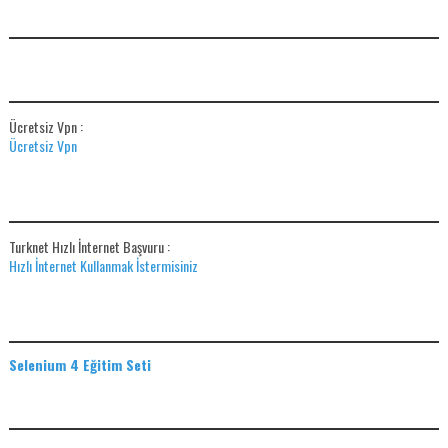
ADS
ÜCRETSIZ VPN
Ücretsiz Vpn :
Ücretsiz Vpn
HIZLI İNTERNET BAŞVUR
Turknet Hızlı İnternet Başvuru :
Hızlı İnternet Kullanmak İstermisiniz
EĞITIM SETLERI
Selenium 4 Eğitim Seti
ADS