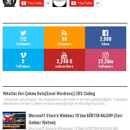
SOCIAL MEDIA
112
99
2.000
followers
followers
likes
0
2,240 B
22,2bin
followers
subscribers
followers
POPULAR POSTS
Yökatlas Veri Çekme Botu(Excel-Wordress) | EBS Coding
Selamlar arkadaşlar Bu makalemiz de sizlere en son geliştirdiğim Yökatlas
Sitesinden verileri çeken ve bize mysql(tsql) ve Wordpress ola...
Microsoft Store’u Windows 10’dan KÖKTEN KALDIR! (Geri
Gelmez Yöntem)
Microsoft Store’u Windows 10’dan KÖKTEN KALDIR! (Bir