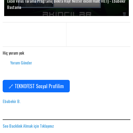
Excel Virüs Tarama Programı( Bekra Hayr Nester excell Hunt V0.1) - Ebubekir
Bastama
Hiç yorum yok
Yorum Gönder
🔗 TEKNOFEST Sosyal Profilim
Ebubekir B.
SEO BACKLINK ALMAK IÇIN TIKLAYINIZ
Seo Backlink Almak için Tıklayınız