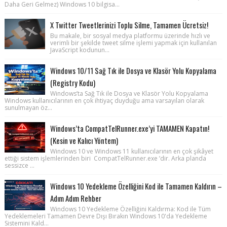
Daha Geri Gelmez) Windows 10 bilgisa...
X Twitter Tweetlerinizi Toplu Silme, Tamamen Ücretsiz!
Bu makale, bir sosyal medya platformu üzerinde hızlı ve
verimli bir şekilde tweet silme işlemi yapmak için kullanılan
JavaScript kodunun...
Windows 10/11 Sağ Tık ile Dosya ve Klasör Yolu Kopyalama
(Registry Kodu)
Windows’ta Sağ Tık ile Dosya ve Klasör Yolu Kopyalama
Windows kullanıcılarının en çok ihtiyaç duyduğu ama varsayılan olarak
sunulmayan öz...
Windows’ta CompatTelRunner.exe’yi TAMAMEN Kapatın!
(Kesin ve Kalıcı Yöntem)
Windows 10 ve Windows 11 kullanıcılarının en çok şikâyet
ettiği sistem işlemlerinden biri CompatTelRunner.exe ’dir. Arka planda
sessizce ...
Windows 10 Yedekleme Özelliğini Kod ile Tamamen Kaldırın –
Adım Adım Rehber
Windows 10 Yedekleme Özelliğini Kaldırma: Kod ile Tüm
Yedeklemeleri Tamamen Devre Dışı Bırakın Windows 10'da Yedekleme
Sistemini Kald...