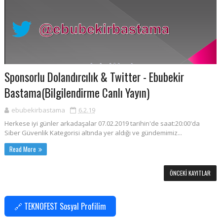
Sponsorlu Dolandırcılık & Twitter - Ebubekir
Bastama(Bilgilendirme Canlı Yayın)
ebubekirbastama
6.2.19
Herkese iyi günler arkadaşalar 07.02.2019 tarihin'de saat:20:00'da
Siber Güvenlik Kategorisi altında yer aldığı ve gündemimiz...
Read More
ÖNCEKI KAYITLAR
🔗 TEKNOFEST Sosyal Profilim