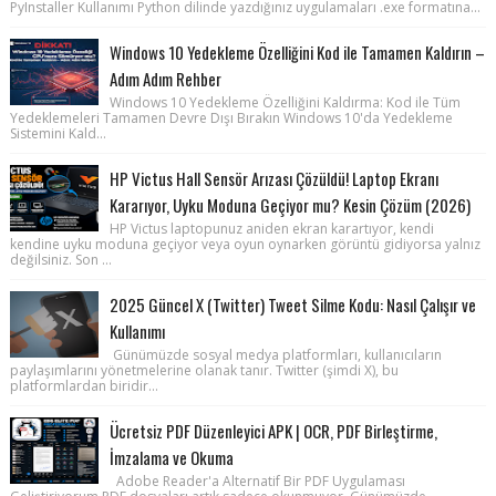
PyInstaller Kullanımı Python dilinde yazdığınız uygulamaları .exe formatına...
Windows 10 Yedekleme Özelliğini Kod ile Tamamen Kaldırın –
Adım Adım Rehber
Windows 10 Yedekleme Özelliğini Kaldırma: Kod ile Tüm
Yedeklemeleri Tamamen Devre Dışı Bırakın Windows 10'da Yedekleme
Sistemini Kald...
HP Victus Hall Sensör Arızası Çözüldü! Laptop Ekranı
Kararıyor, Uyku Moduna Geçiyor mu? Kesin Çözüm (2026)
HP Victus laptopunuz aniden ekran karartıyor, kendi
kendine uyku moduna geçiyor veya oyun oynarken görüntü gidiyorsa yalnız
değilsiniz. Son ...
2025 Güncel X (Twitter) Tweet Silme Kodu: Nasıl Çalışır ve
Kullanımı
Günümüzde sosyal medya platformları, kullanıcıların
paylaşımlarını yönetmelerine olanak tanır. Twitter (şimdi X), bu
platformlardan biridir...
Ücretsiz PDF Düzenleyici APK | OCR, PDF Birleştirme,
İmzalama ve Okuma
Adobe Reader'a Alternatif Bir PDF Uygulaması