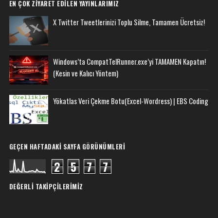
EN ÇOK ZIYARET EDILEN YAYINLARIMIZ
X Twitter Tweetlerinizi Toplu Silme, Tamamen Ücretsiz!
Windows’ta CompatTelRunner.exe’yi TAMAMEN Kapatın!
(Kesin ve Kalıcı Yöntem)
Yökatlas Veri Çekme Botu(Excel-Wordress) | EBS Coding
GEÇEN HAFTADAKI SAYFA GÖRÜNÜMLERI
2
5
7
7
DEĞERLI TAKIPÇILERIMIZ