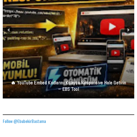
🔥 YouTube Embed Kodlarını Kolayca Responsive Hale Getirin
– EBS Tool
TWITTER ADRESIMIZ
Follow @EbubekirBastama
FACEBOOK GÖNDERILERIMIZ