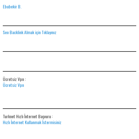
Ebubekir B.
SEO BACKLINK ALMAK IÇIN TIKLAYINIZ
Seo Backlink Almak için Tıklayınız
ADS
ÜCRETSIZ VPN
Ücretsiz Vpn :
Ücretsiz Vpn
HIZLI İNTERNET BAŞVUR
Turknet Hızlı İnternet Başvuru :
Hızlı İnternet Kullanmak İstermisiniz