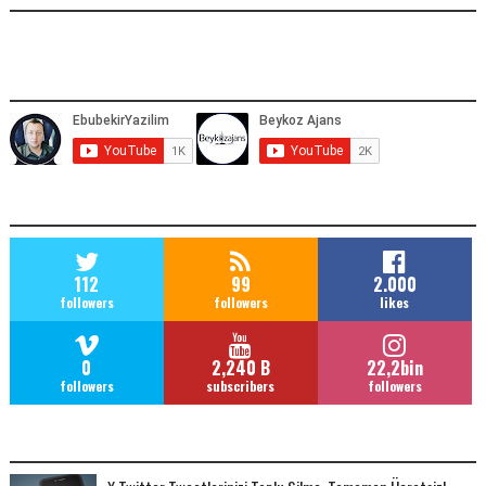
YOUTUBE ADRESIMIZ
SOCIAL MEDIA
112
99
2.000
followers
followers
likes
0
2,240 B
22,2bin
followers
subscribers
followers
POPULAR POSTS