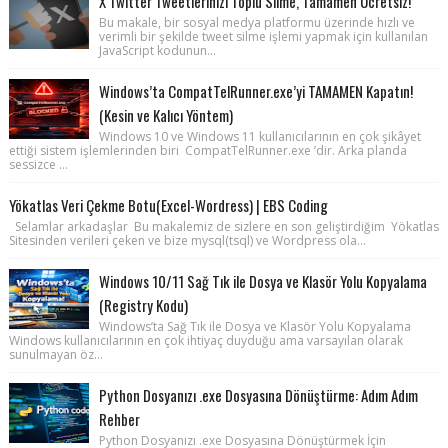
X Twitter Tweetlerinizi Toplu Silme, Tamamen Ücretsiz!
Bu makale, bir sosyal medya platformu üzerinde hızlı ve
verimli bir şekilde tweet silme işlemi yapmak için kullanılan
JavaScript kodunun...
Windows’ta CompatTelRunner.exe’yi TAMAMEN Kapatın!
(Kesin ve Kalıcı Yöntem)
Windows 10 ve Windows 11 kullanıcılarının en çok şikâyet
ettiği sistem işlemlerinden biri CompatTelRunner.exe ’dir. Arka planda
sessizce ...
Yökatlas Veri Çekme Botu(Excel-Wordress) | EBS Coding
Selamlar arkadaşlar Bu makalemiz de sizlere en son geliştirdiğim Yökatlas
Sitesinden verileri çeken ve bize mysql(tsql) ve Wordpress ola...
Windows 10/11 Sağ Tık ile Dosya ve Klasör Yolu Kopyalama
(Registry Kodu)
Windows’ta Sağ Tık ile Dosya ve Klasör Yolu Kopyalama
Windows kullanıcılarının en çok ihtiyaç duyduğu ama varsayılan olarak
sunulmayan öz...
Python Dosyanızı .exe Dosyasına Dönüştürme: Adım Adım
Rehber
Python Dosyanızı .exe Dosyasına Dönüştürmek İçin