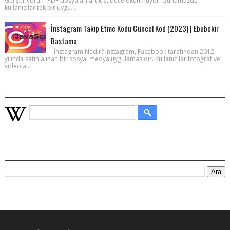
Geliştiriyorum PDF dosyaları artık sadece okunmuyor. Günümüzde
kullanıcılar tek bir uygu...
İnstagram Takip Etme Kodu Güncel Kod (2023) | Ebubekir
Bastama
İnstagram Nedir? Instagram, Facebook tarafından 2012
yılında satın alınan bir sosyal medya uygulamasıdır. Kullanıcılar fotoğraf ve
videola...
WIKIPEDIA HIZLI ARAMA
BU BLOGDA ARA