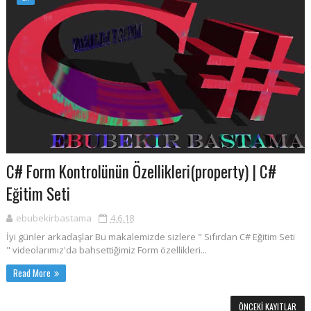
C# Form Kontrolünün Özellikleri(property) | C#
Eğitim Seti
ebubekirbastama
4.6.18
İyi günler arkadaşlar Bu makalemizde sizlere " Sıfırdan C# Eğitim Seti
" videolarımız'da bahsettiğimiz Form özellikleri...
Read More
ÖNCEKI KAYITLAR