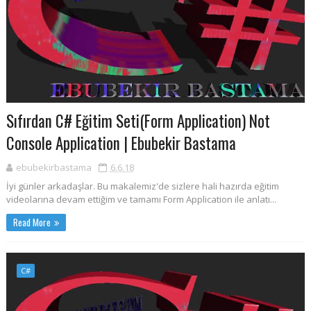
Sıfırdan C# Eğitim Seti(Form Application) Not
Console Application | Ebubekir Bastama
ebubekirbastama
6.6.18
İyi günler arkadaşlar. Bu makalemiz'de sizlere hali hazırda eğitim
videolarına devam ettiğim ve tamamı Form Application ile anlatı...
Read More
C#