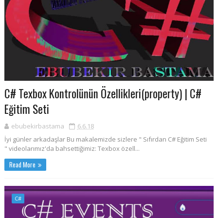
C# Texbox Kontrolünün Özellikleri(property) | C#
Eğitim Seti
ebubekirbastama
6.6.18
İyi günler arkadaşlar Bu makalemizde sizlere " Sıfırdan C# Eğitim Seti
" videolarımız'da bahsettiğimiz: Texbox özell...
Read More
C#