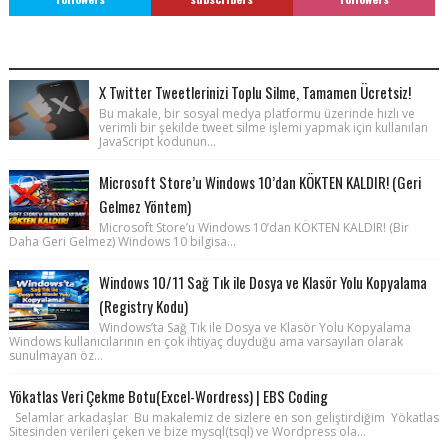
POPULAR POSTS
X Twitter Tweetlerinizi Toplu Silme, Tamamen Ücretsiz!
Bu makale, bir sosyal medya platformu üzerinde hızlı ve
verimli bir şekilde tweet silme işlemi yapmak için kullanılan
JavaScript kodunun...
Microsoft Store’u Windows 10’dan KÖKTEN KALDIR! (Geri
Gelmez Yöntem)
Microsoft Store’u Windows 10’dan KÖKTEN KALDIR! (Bir
Daha Geri Gelmez) Windows 10 bilgisa...
Windows 10/11 Sağ Tık ile Dosya ve Klasör Yolu Kopyalama
(Registry Kodu)
Windows’ta Sağ Tık ile Dosya ve Klasör Yolu Kopyalama
Windows kullanıcılarının en çok ihtiyaç duyduğu ama varsayılan olarak
sunulmayan öz...
Yökatlas Veri Çekme Botu(Excel-Wordress) | EBS Coding
Selamlar arkadaşlar Bu makalemiz de sizlere en son geliştirdiğim Yökatlas
Sitesinden verileri çeken ve bize mysql(tsql) ve Wordpress ola...