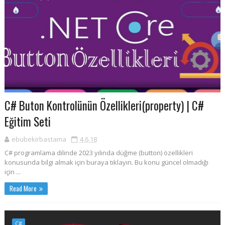
C# Buton Kontrolünün Özellikleri(property) | C#
Eğitim Seti
ebubekirbastama
4.6.18
C# programlama dilinde 2023 yılında düğme (button) özellikleri
konusunda bilgi almak için buraya tıklayın. Bu konu güncel olmadığı
için ...
Read More
C#