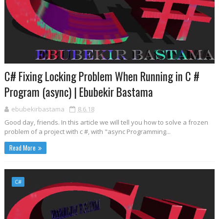
C# Fixing Locking Problem When Running in C #
Program (async) | Ebubekir Bastama
ebubekirbastama
8.6.18
Good day, friends. In this article we will tell you how to solve a frozen
problem of a project with c #, with "async Programming...
Read More
C#