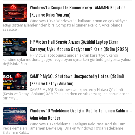
Windows’ta CompatTelRunner.exe’yi TAMAMEN Kapatın!
(Kesin ve Kalıcı Yöntem)
Windows 10 ve Windows 11 kullanıcılarının en çok şikâyet
ettiği sistem işlemlerinden biri CompatTelRunner.exe ’dir. Arka planda
sessizce ...
HP Victus Hall Sensör Arızası Çözüldü! Laptop Ekranı
Kararıyor, Uyku Moduna Geçiyor mu? Kesin Çözüm (2026)
HP Victus laptopunuz aniden ekran karartıyor, kendi
kendine uyku moduna geçiyor veya oyun oynarken görüntü gidiyorsa yalnız
değilsiniz. Son ...
XAMPP MySQL Shutdown Unexpectedly Hatası Çözümü
(Kesin ve Detaylı Anlatım)
XAMPP MySQL Shutdown Unexpectedly Hatası Çözümü
(Kesin ve Detaylı Anlatım) XAMPP kullanırken en sık karşılaşılan sorunlardan
biri “My...
Windows 10 Yedekleme Özelliğini Kod ile Tamamen Kaldırın –
Adım Adım Rehber
Windows 10 Yedekleme Özelliğini Kaldırma: Kod ile Tüm
Yedeklemeleri Tamamen Devre Dışı Bırakın Windows 10'da Yedekleme
Sistemini Kald...