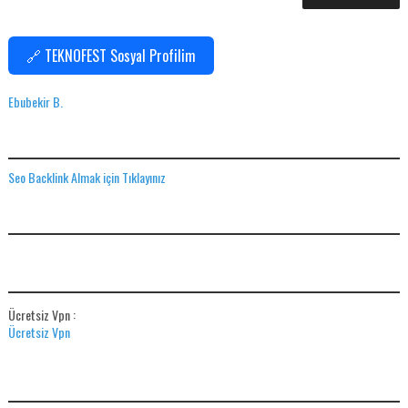
🔗 TEKNOFEST Sosyal Profilim
Ebubekir B.
SEO BACKLINK ALMAK IÇIN TIKLAYINIZ
Seo Backlink Almak için Tıklayınız
ADS
ÜCRETSIZ VPN
Ücretsiz Vpn :
Ücretsiz Vpn
HIZLI İNTERNET BAŞVUR