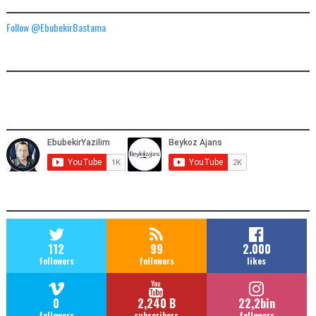
TWITTER ADRESIMIZ
Follow @EbubekirBastama
FACEBOOK GÖNDERILERIMIZ
YOUTUBE ADRESIMIZ
SOCIAL MEDIA
112
99
2.000
followers
followers
likes
0
2,240 B
22,2bin
followers
subscribers
followers