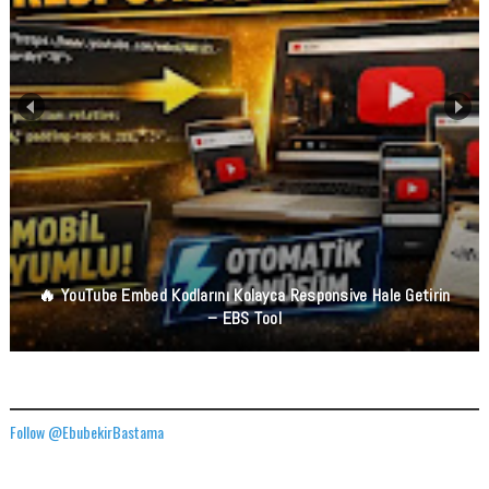
🔥 YouTube Embed Kodlarını Kolayca Responsive Hale Getirin
– EBS Tool
TWITTER ADRESIMIZ
Follow @EbubekirBastama
FACEBOOK GÖNDERILERIMIZ