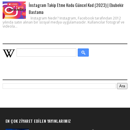
İnstagram Takip Etme Kodu Güncel Kod (2023) | Ebubekir
Bastama
İnstagram Nedir? Instagram, Facebook tarafından 2012
yılında satın alınan bir sosyal medya uygulamasıdır. Kullanıcılar fotoğraf ve
videola...
WIKIPEDIA HIZLI ARAMA
BU BLOGDA ARA
EN ÇOK ZIYARET EDILEN YAYINLARIMIZ