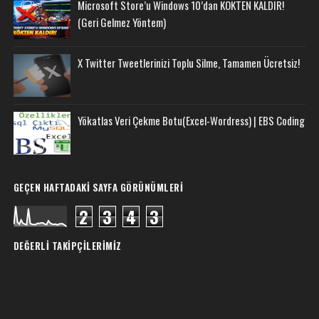
Microsoft Store’u Windows 10’dan KÖKTEN KALDIR!
(Geri Gelmez Yöntem)
X Twitter Tweetlerinizi Toplu Silme, Tamamen Ücretsiz!
Yökatlas Veri Çekme Botu(Excel-Wordress) | EBS Coding
GEÇEN HAFTADAKI SAYFA GÖRÜNÜMLERI
2
3
4
3
DEĞERLI TAKIPÇILERIMIZ