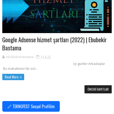
Google Adsense hizmet şartları (2022) | Ebubekir
Bastama
ebubekirbastama
11.3.22
İyi günler Arkadaşlar
Bu makalemiz'de sizl...
Read More
ÖNCEKI KAYITLAR
🔗 TEKNOFEST Sosyal Profilim