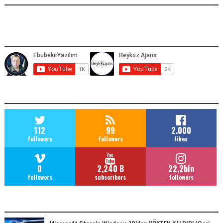
YOUTUBE ADRESIMIZ
SOCIAL MEDIA
112
99
2.000
followers
followers
likes
0
2,240 B
22,2bin
followers
subscribers
followers
POPULAR POSTS