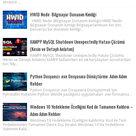
sessizce ...
HWID Nedir: Bilgisayar Donanım Kimliği
HWID Nedir (Bilgisayar Donanım Kimliği) HWID Nedir:
Bilgisayar Donanım Kimliği Bilgisayarlarımızın her biri,
benzersiz bir donanım kimliği...
XAMPP MySQL Shutdown Unexpectedly Hatası Çözümü
(Kesin ve Detaylı Anlatım)
XAMPP MySQL Shutdown Unexpectedly Hatası Çözümü
(Kesin ve Detaylı Anlatım) XAMPP kullanırken en sık karşılaşılan sorunlardan
biri “My...
Python Dosyanızı .exe Dosyasına Dönüştürme: Adım Adım
Rehber
Python Dosyanızı .exe Dosyasına Dönüştürmek İçin
PyInstaller Kullanımı Python dilinde yazdığınız uygulamaları .exe formatına...
Windows 10 Yedekleme Özelliğini Kod ile Tamamen Kaldırın –
Adım Adım Rehber
Windows 10 Yedekleme Özelliğini Kaldırma: Kod ile Tüm
Yedeklemeleri Tamamen Devre Dışı Bırakın Windows 10'da Yedekleme
Sistemini Kald...