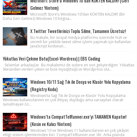
Microsoft Store’u Windows 10’dan KÖKTEN KALDIR! (Geri
Gelmez Yöntem)
Microsoft Store’u Windows 10’dan KÖKTEN KALDIR! (Bir
Daha Geri Gelmez) Windows 10 bilgisa...
X Twitter Tweetlerinizi Toplu Silme, Tamamen Ücretsiz!
Bu makale, bir sosyal medya platformu üzerinde hızlı ve
verimli bir şekilde tweet silme işlemi yapmak için kullanılan
JavaScript kodunun...
Yökatlas Veri Çekme Botu(Excel-Wordress) | EBS Coding
Selamlar arkadaşlar Bu makalemiz de sizlere en son geliştirdiğim Yökatlas
Sitesinden verileri çeken ve bize mysql(tsql) ve Wordpress ola...
Windows 10/11 Sağ Tık ile Dosya ve Klasör Yolu Kopyalama
(Registry Kodu)
Windows’ta Sağ Tık ile Dosya ve Klasör Yolu Kopyalama
Windows kullanıcılarının en çok ihtiyaç duyduğu ama varsayılan olarak
sunulmayan öz...
Windows’ta CompatTelRunner.exe’yi TAMAMEN Kapatın!
(Kesin ve Kalıcı Yöntem)
Windows 10 ve Windows 11 kullanıcılarının en çok şikâyet
ettiği sistem işlemlerinden biri CompatTelRunner.exe ’dir. Arka planda