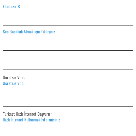
Ebubekir B.
SEO BACKLINK ALMAK IÇIN TIKLAYINIZ
Seo Backlink Almak için Tıklayınız
ADS
ÜCRETSIZ VPN
Ücretsiz Vpn :
Ücretsiz Vpn
HIZLI İNTERNET BAŞVUR
Turknet Hızlı İnternet Başvuru :
Hızlı İnternet Kullanmak İstermisiniz